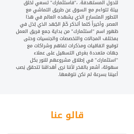
للدول المستهدفة. ،"فاستثمارك" تسعي لخلق
بيئة تتواءم مع السوق عن طريق التماشي مع
التطور المتسارع الذي يشهده العالم في هذا
العصر. وأخيراً كلما أتذكر كَمْ الجُهد الذي بُذل في
ظهور اسم "استثمارك" من بداية جمع فريق العمل
بمختلف المجالات والتخصصات والجنسيات وحتى
توقيع اتفاقيات ومذكرات تفاهم وشراكات مع
جهات متعددة بغرض التسهيل على عملاء
"استثمارك" في إطلاق مشروعهم للنور بكل
سهولة، أشعر بالفخر لأننا نرى أهدافَنا تتحقق نِصب
أعيننا بسرعة لم نكن نتوقعها.
قالو عنا