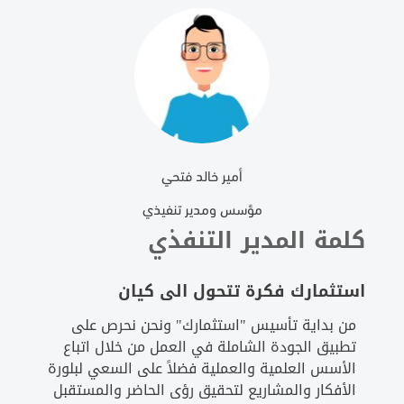
أمير خالد فتحي
مؤسس ومدير تنفيذي
كلمة المدير التنفذي
استثمارك فكرة تتحول الى كيان
من بداية تأسيس "استثمارك" ونحن نحرص على
تطبيق الجودة الشاملة في العمل من خلال اتباع
الأسس العلمية والعملية فضلاً على السعي لبلورة
الأفكار والمشاريع لتحقيق رؤى الحاضر والمستقبل