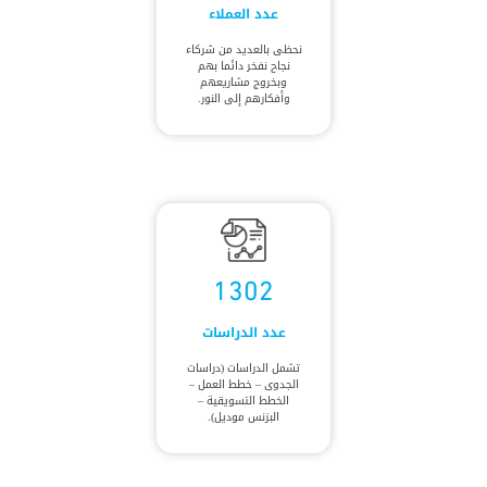
عدد العملاء
نحظى بالعديد من شركاء
نجاح نفخر دائما بهم
وبخروج مشاريعهم
وأفكارهم إلى النور.
1302
عدد الدراسات
تشمل الدراسات (دراسات
الجدوى – خطط العمل –
الخطط التسويقية –
البزنس موديل).