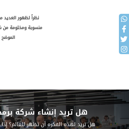
نظراً لظهور العديد م
منسوبة ومختومة من شر
الموضح أ
هل تريد إنشاء شركة برمج
هل تريد لهذه الفكره أن تظهر للعالم؟ إذا, 