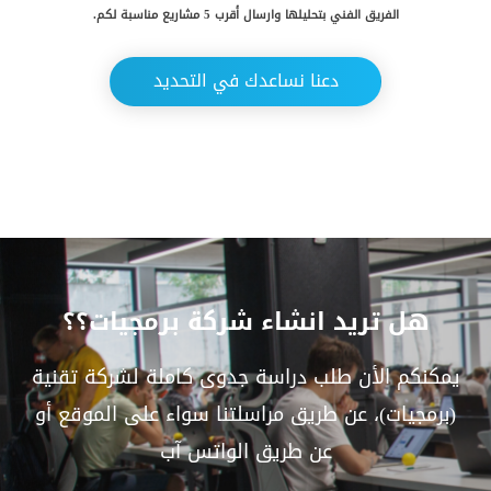
الفريق الفني بتحليلها وارسال أقرب 5 مشاريع مناسبة لكم.
حدد
دعنا نساعدك في التحديد
استثمارك
المناسب
كيفية
الطلب
تعال
هل تريد انشاء شركة برمجيات؟؟
نسولف
يمكنكم الأن طلب دراسة جدوى كاملة لشركة تقنية
التحقق
(برمجيات)، عن طريق مراسلتنا سواء على الموقع أو
من
عن طريق الواتس آب
الدراسة