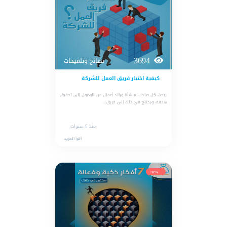
3694
نصائح وتلميحات
كيفية اختيار فريق العمل للشركة
يبحث كل صاحب منشأة ورائد أعمال عن الوصول إلى تحقيق
هدفه، ويحتاج في ذلك إلى فريق...
منذ 6 سنوات
أقرأ المزيد
new