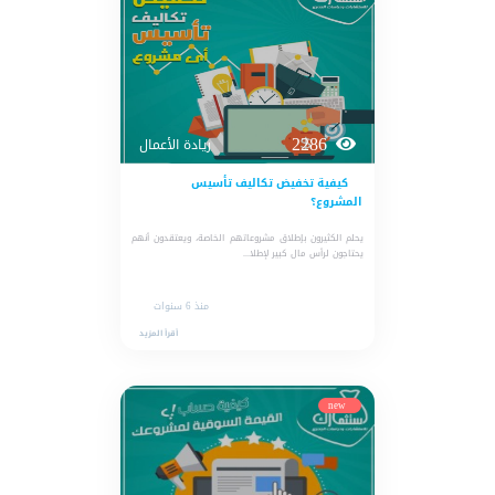
بنا
2286
ريادة الأعمال
كيفية تخفيض تكاليف تأسيس
المشروع؟
يحلم الكثيرون بإطلاق مشروعاتهم الخاصة، ويعتقدون أنهم
يحتاجون لرأس مال كبير لإطلا...
منذ 6 سنوات
أقرأ المزيد
new