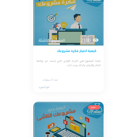
2100
المشاريع الناشئة
كيفية اختيار فكرة مشروعك
فكرة المشروع هي البذرة الأولى التي يُحصد من ورائها
المال والأرباح، ولذلك وجب اخت...
منذ 6 سنوات
أقرأ المزيد
new