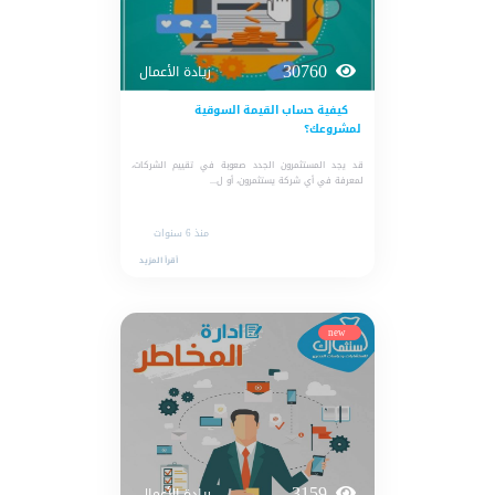
30760
ريادة الأعمال
كيفية حساب القيمة السوقية
لمشروعك؟
قد يجد المستثمرون الجدد صعوبة في تقييم الشركات،
لمعرفة في أي شركة يستثمرون، أو ل...
منذ 6 سنوات
أقرأ المزيد
new
3159
ريادة الأعمال