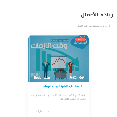
ريادة الأعمال
حدد
استثمارك
كل ما تريد معرفته عن ريادة الأعمال
المناسب
new
كيفية
الطلب
تعال
2602
ريادة الأعمال
نسولف
كيفية ادارة الشركة وقت الأزمات
التحقق
عندما يُوضع الذهب في النار فإنه يصبح أنقى ويخرج منه
الخَبَث، أما الخشب عندما يُو...
من
الدراسة
منذ 6 سنوات