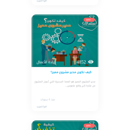
أقرأ المزيد
الأسعار
و
new
الباقات
جهات
التمويل
4852
ريادة الأعمال
الشروط
كيف تكون مدير مشروع مميز؟
والاحكام
مدير المشروع المميز هو العصا السحرية التي تُحول المشروع
من فكرة إلى واقع ملموس،...
سياسة
منذ 6 سنوات
الخصوصية
أقرأ المزيد
اتصل
new