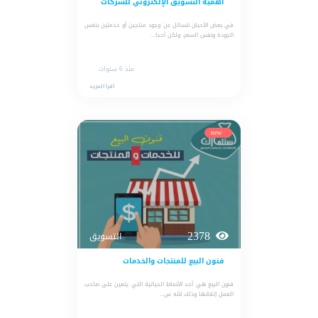
أهمية التسويق الإلكتروني للشركات
في بعض الأحيان نتسائل عن وجود منتجين أو خدمتين بنفس
الجودة ونفس السعر، ولكن أحدا...
منذ 6 سنوات
أقرأ المزيد
new
2378
التسويق
فنون البيع للمنتجات والخدمات
فنون البيع هي أحد الأنماط الحياتية التي يتعين على صاحب
العمل إتقانها وذلك لأنه س...