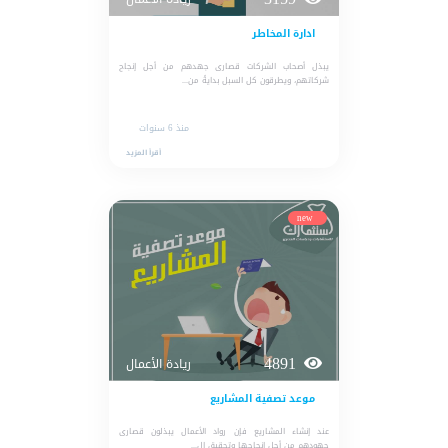
ادارة المخاطر
يبذل أصحاب الشركات قصارى جهدهم من أجل إنجاح
شركاتهم، ويطرقون كل السبل بدايةً من...
منذ 6 سنوات
أقرأ المزيد
new
4891
ريادة الأعمال
موعد تصفية المشاريع
عند إنشاء المشاريع فإن رواد الأعمال يبذلون قصارى
جهودهم من أجل إنجاحها وتحقيق ال...