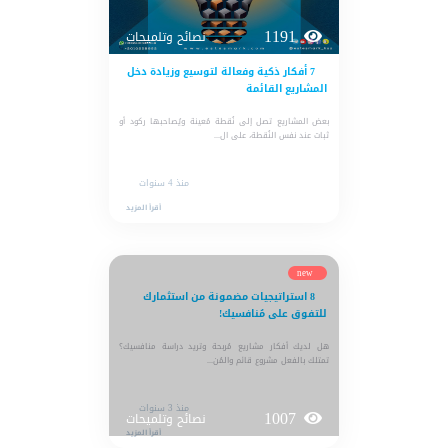
1191
نصائح وتلميحات
7 أفكار ذكية وفعالة لتوسيع وزيادة دخل
المشاريع القائمة
بعض المشاريع تصل إلى نُقطة مُعينة ويُصاحبها ركود أو
ثبات عند نفس النُقطة، على ال...
منذ 4 سنوات
أقرأ المزيد
new
8 استراتيجيات مضمونة من استثمارك
للتفوق على مُنافسيك!
هل لديك أفكار مشاريع مُربحة وتريد دراسة منافسيك؟
تمتلك بالفعل مشروع قائم والمُن...
منذ 3 سنوات
1007
نصائح وتلميحات
أقرأ المزيد