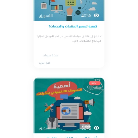
4056
التسويق
كيفية تسعير المنتجات والخدمات؟
لا نبالغ إن قلنا أن سياسة التسعير من أهم العوامل المؤثرة
في نجاح المشروعات، ولِم...
منذ 6 سنوات
أقرأ المزيد
new
5075
التسويق