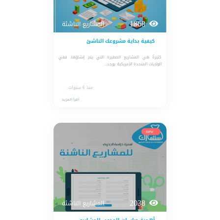
1868
المشاريع الناشئة
كيفية بداية مشروعك الناشئ
كثيرۃٌ هي المشاريع الصغيرة التي يتم إنشاؤها، ففي
الولايات المتحدة الأمريكية يوجد...
منذ 6 سنوات
أقرأ المزيد
new
2038
المشاريع الناشئة