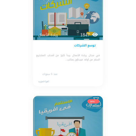
1847
ريادة الأعمال
توسع الشركات
في مجال ريادة الأعمال يبدأ كثيرٌ من أصحاب المشاريع
السلم من أوله، فيبدأون بمكتب...
منذ 6 سنوات
أقرأ المزيد
new