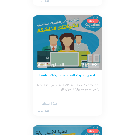
أقرأ المزيد
new
2219
المشاريع الناشئة
اختيار الشريك المناسب لشركتك الناشئة
يفكر كثيرٌ من أصحاب الشركات الناشئة في اختيار شريك
يتحمل معهم مسؤولية النهوض بال...
منذ 6 سنوات
أقرأ المزيد
new