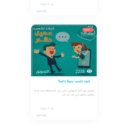
منذ 6 سنوات
أقرأ المزيد
new
2218
التسويق
كيف تكسب عميلاً دائماً؟
العميل هو الكنز الحقيقي الذي يجب المحافظة عليه، وكما
يقولون عصفور في اليد خير من...
منذ 6 سنوات
أقرأ المزيد