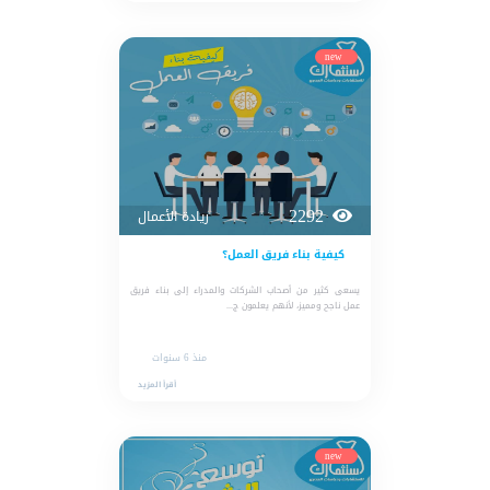
new
2292
ريادة الأعمال
كيفية بناء فريق العمل؟
يسعى كثير من أصحاب الشركات والمدراء إلى بناء فريق
عمل ناجح ومميز، لأنهم يعلمون ج...
منذ 6 سنوات
أقرأ المزيد
new