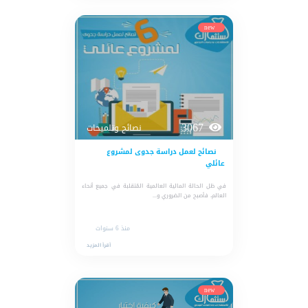
new
3067
نصائح وتلميحات
نصائح لعمل دراسة جدوى لمشروع
عائلي
في ظل الحالة المالية العالمية المُتقلبة في جميع أنحاء
العالم، فأصبح من الضروري و...
منذ 6 سنوات
أقرأ المزيد
new