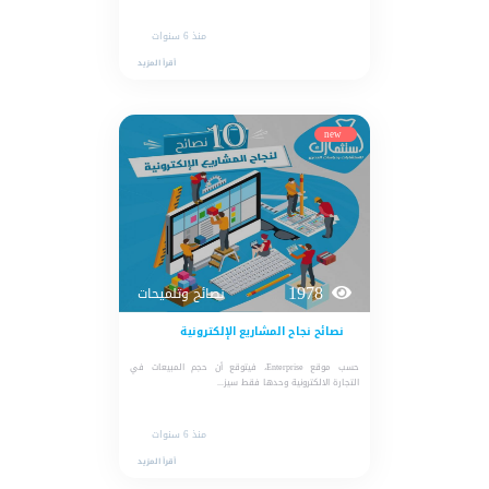
منذ 6 سنوات
أقرأ المزيد
new
1978
نصائح وتلميحات
نصائح نجاح المشاريع الإلكترونية
حسب موقع Enterprise، فيتوقع أن حجم المبيعات في
التجارة الالكترونية وحدها فقط سيز...
منذ 6 سنوات
أقرأ المزيد