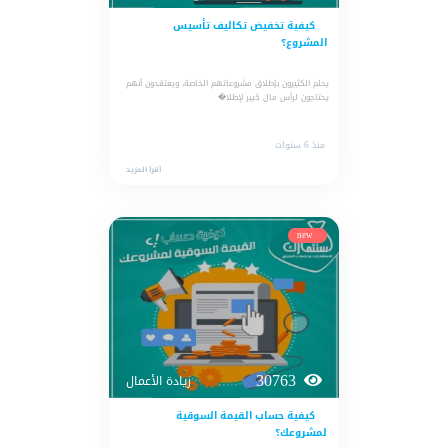
كيفية تخفيض تكاليف تأسيس
المشروع؟
يحلم الكثيرون بإطلاق مشروعاتهم الخاصة، ويعتقدون أنهم
يحتاجون لرأس مال كبير لإطلا�
منذ 6 سنوات
أقرأ المزيد
new
30763
ريادة الأعمال
كيفية حساب القيمة السوقية
لمشروعك؟