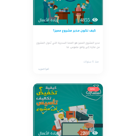
4855
ريادة الأعمال
كيف تكون مدير مشروع مميز؟
مدير المشروع المميز هو العصا السحرية التي تُحول المشروع
من فكرة إلى واقع ملموس، فا
منذ 6 سنوات
أقرأ المزيد
new
2288
ريادة الأعمال