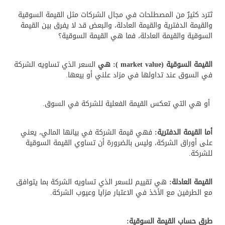
تَترد كثيرٌ من المصطلحات في مجال الشركات مثل القيمة السوقية
الأسعار
والقيمة الدفترية والقيمة العادلة، والبعض قد لا يفرق بين القيمة
و
السوقية والقيمة العادلة، فما هي القيمة السوقية؟
الباقات
القيمة السوقية (
market value
): هي
السعر الذي تساويه الشركة
في السوق عند تداولها في مزاد علني أو بيعها.
جهات
التمويل
أو هي التي تعكس القيمة الفعلية للشركة في السوق.
الشروط
أما القيمة الدفترية:
فهي قيمة الشركة في بيانها المالي، يعني
والاحكام
على أوراق الشركة، وليس بالضرورة أن تساوي القيمة السوقية
للشركة.
سياسة
القيمة العادلة:
هي تقييم للسعر الذي تساويه الشركة بما يتوافق
الخصوصية
مع الطرفين مع الأخذ في الاعتبار مزايا وعيوب الشركة.
اتصل
طرق حساب القيمة السوقية: