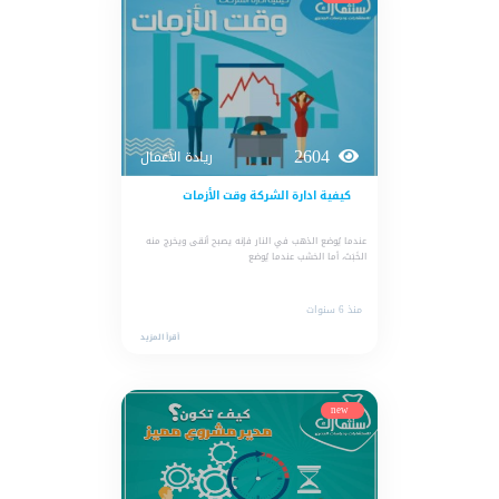
2604
ريادة الأعمال
كيفية ادارة الشركة وقت الأزمات
عندما يُوضع الذهب في النار فإنه يصبح أنقى ويخرج منه
الخَبَث، أما الخشب عندما يُوضع
منذ 6 سنوات
أقرأ المزيد
new