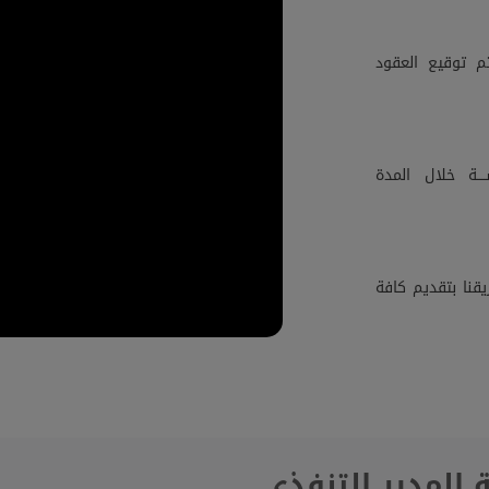
م توقيع العقود
ــة خلال المدة
قنا بتقديم كافة
 المدير التنفذي