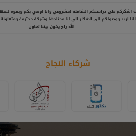
شركة متعاونة، انصح بالتعامل معها ، شكرا أستاذ أمير
شركاء النجاح