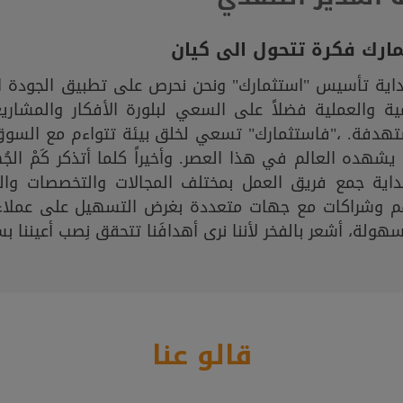
ارك فكرة تتحول الى كيان
داية تأسيس "استثمارك" ونحن نحرص على تطبيق الجودة ا
ية والعملية فضلاً على السعي لبلورة الأفكار والمشار
تهدفة. ،"فاستثمارك" تسعي لخلق بيئة تتواءم مع السوق
يشهده العالم في هذا العصر. وأخيراً كلما أتذكر كَمْ ال
داية جمع فريق العمل بمختلف المجالات والتخصصات وال
م وشراكات مع جهات متعددة بغرض التسهيل على عملاء 
هولة، أشعر بالفخر لأننا نرى أهدافَنا تتحقق نِصب أعيننا ب
قالو عنا