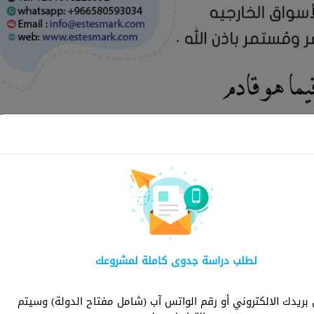
لماذا ش
لطلب دراسة جدوى كاملة لمشروعك
شركة استثمارك هي ا
توفر دراسات شاملة و
ريدك الالكتروني أو رقم الواتس آب (شامل مفتاح الدولة) وسيتم