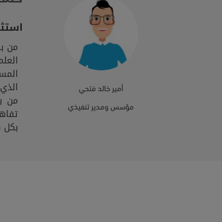
استثم
من ب
العلم
المس
الذي 
أمير خالد فتحي
من ب
مؤسس ومدير تنفيذي
تفاه
بكل س