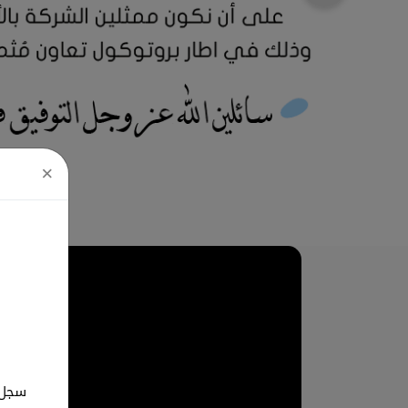
×
سجل ب