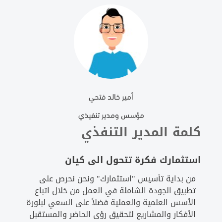
أمير خالد فتحي
مؤسس ومدير تنفيذي
كلمة المدير التنفذي
استثمارك فكرة تتحول الى كيان
من بداية تأسيس "استثمارك" ونحن نحرص على
تطبيق الجودة الشاملة في العمل من خلال اتباع
الأسس العلمية والعملية فضلاً على السعي لبلورة
الأفكار والمشاريع لتحقيق رؤى الحاضر والمستقبل