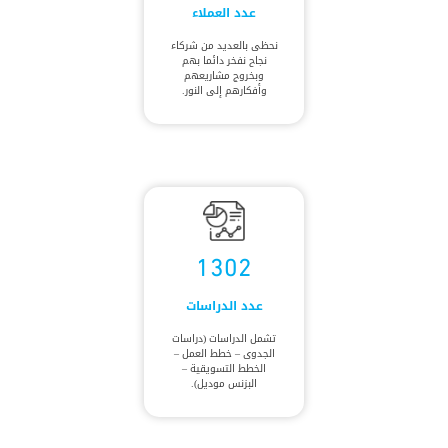
عدد العملاء
نحظى بالعديد من شركاء
نجاح نفخر دائما بهم
وبخروج مشاريعهم
وأفكارهم إلى النور.
1302
عدد الدراسات
تشمل الدراسات (دراسات
الجدوى – خطط العمل –
الخطط التسويقية –
البزنس موديل).