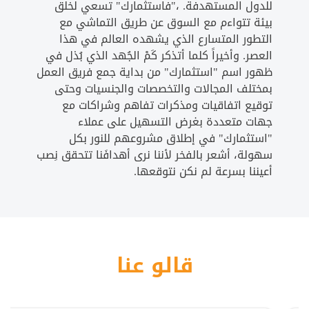
للدول المستهدفة. ،"فاستثمارك" تسعي لخلق
بيئة تتواءم مع السوق عن طريق التماشي مع
التطور المتسارع الذي يشهده العالم في هذا
العصر. وأخيراً كلما أتذكر كَمْ الجُهد الذي بُذل في
ظهور اسم "استثمارك" من بداية جمع فريق العمل
بمختلف المجالات والتخصصات والجنسيات وحتى
توقيع اتفاقيات ومذكرات تفاهم وشراكات مع
جهات متعددة بغرض التسهيل على عملاء
"استثمارك" في إطلاق مشروعهم للنور بكل
سهولة، أشعر بالفخر لأننا نرى أهدافَنا تتحقق نِصب
أعيننا بسرعة لم نكن نتوقعها.
قالو عنا