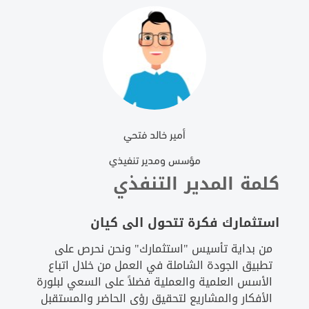
أمير خالد فتحي
مؤسس ومدير تنفيذي
كلمة المدير التنفذي
استثمارك فكرة تتحول الى كيان
من بداية تأسيس "استثمارك" ونحن نحرص على
تطبيق الجودة الشاملة في العمل من خلال اتباع
الأسس العلمية والعملية فضلاً على السعي لبلورة
الأفكار والمشاريع لتحقيق رؤى الحاضر والمستقبل