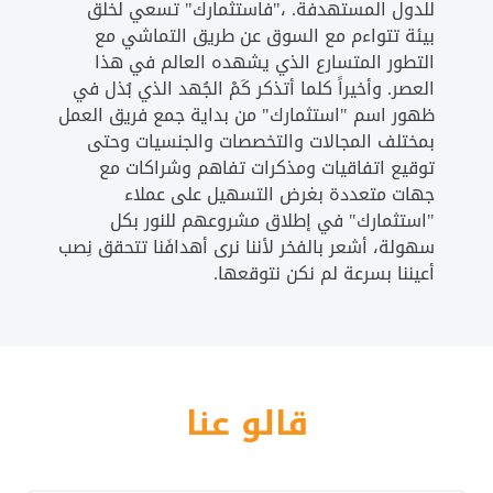
للدول المستهدفة. ،"فاستثمارك" تسعي لخلق
بيئة تتواءم مع السوق عن طريق التماشي مع
التطور المتسارع الذي يشهده العالم في هذا
العصر. وأخيراً كلما أتذكر كَمْ الجُهد الذي بُذل في
ظهور اسم "استثمارك" من بداية جمع فريق العمل
بمختلف المجالات والتخصصات والجنسيات وحتى
توقيع اتفاقيات ومذكرات تفاهم وشراكات مع
جهات متعددة بغرض التسهيل على عملاء
"استثمارك" في إطلاق مشروعهم للنور بكل
سهولة، أشعر بالفخر لأننا نرى أهدافَنا تتحقق نِصب
أعيننا بسرعة لم نكن نتوقعها.
قالو عنا