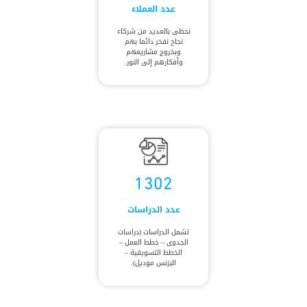
عدد العملاء
نحظى بالعديد من شركاء
نجاح نفخر دائما بهم
وبخروج مشاريعهم
وأفكارهم إلى النور.
1302
عدد الدراسات
تشمل الدراسات (دراسات
الجدوى – خطط العمل –
الخطط التسويقية –
البزنس موديل).