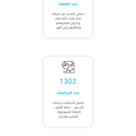
عدد العملاء
نحظى بالعديد من شركاء
نجاح نفخر دائما بهم
وبخروج مشاريعهم
وأفكارهم إلى النور.
1302
عدد الدراسات
تشمل الدراسات (دراسات
الجدوى – خطط العمل –
الخطط التسويقية –
البزنس موديل).