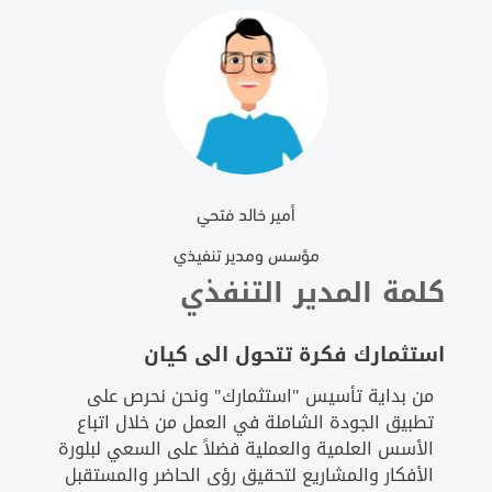
أمير خالد فتحي
مؤسس ومدير تنفيذي
كلمة المدير التنفذي
استثمارك فكرة تتحول الى كيان
من بداية تأسيس "استثمارك" ونحن نحرص على
تطبيق الجودة الشاملة في العمل من خلال اتباع
الأسس العلمية والعملية فضلاً على السعي لبلورة
الأفكار والمشاريع لتحقيق رؤى الحاضر والمستقبل