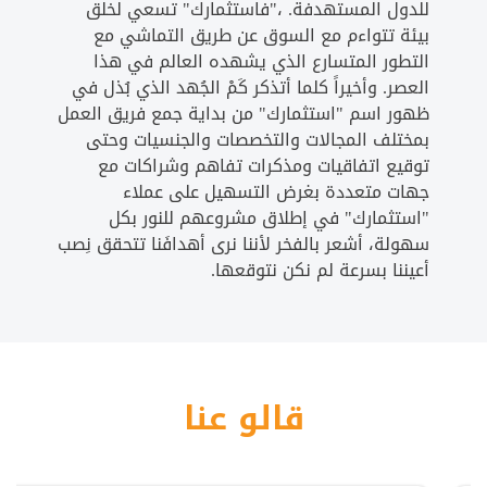
للدول المستهدفة. ،"فاستثمارك" تسعي لخلق
بيئة تتواءم مع السوق عن طريق التماشي مع
التطور المتسارع الذي يشهده العالم في هذا
العصر. وأخيراً كلما أتذكر كَمْ الجُهد الذي بُذل في
ظهور اسم "استثمارك" من بداية جمع فريق العمل
بمختلف المجالات والتخصصات والجنسيات وحتى
توقيع اتفاقيات ومذكرات تفاهم وشراكات مع
جهات متعددة بغرض التسهيل على عملاء
"استثمارك" في إطلاق مشروعهم للنور بكل
سهولة، أشعر بالفخر لأننا نرى أهدافَنا تتحقق نِصب
أعيننا بسرعة لم نكن نتوقعها.
قالو عنا