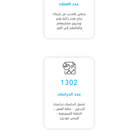
عدد العملاء
نحظى بالعديد من شركاء
نجاح نفخر دائما بهم
وبخروج مشاريعهم
وأفكارهم إلى النور.
1302
عدد الدراسات
تشمل الدراسات (دراسات
الجدوى – خطط العمل –
الخطط التسويقية –
البزنس موديل).