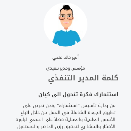
أمير خالد فتحي
مؤسس ومدير تنفيذي
كلمة المدير التنفذي
استثمارك فكرة تتحول الى كيان
من بداية تأسيس "استثمارك" ونحن نحرص على
تطبيق الجودة الشاملة في العمل من خلال اتباع
الأسس العلمية والعملية فضلاً على السعي لبلورة
الأفكار والمشاريع لتحقيق رؤى الحاضر والمستقبل