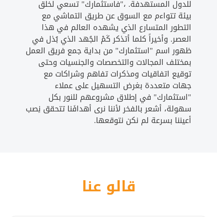
للدول المستهدفة. ،"فاستثمارك" تسعي لخلق
بيئة تتواءم مع السوق عن طريق التماشي مع
التطور المتسارع الذي يشهده العالم في هذا
العصر. وأخيراً كلما أتذكر كَمْ الجُهد الذي بُذل في
ظهور اسم "استثمارك" من بداية جمع فريق العمل
بمختلف المجالات والتخصصات والجنسيات وحتى
توقيع اتفاقيات ومذكرات تفاهم وشراكات مع
جهات متعددة بغرض التسهيل على عملاء
"استثمارك" في إطلاق مشروعهم للنور بكل
سهولة، أشعر بالفخر لأننا نرى أهدافَنا تتحقق نِصب
أعيننا بسرعة لم نكن نتوقعها.
قالو عنا