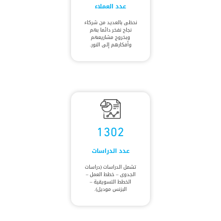
عدد العملاء
نحظى بالعديد من شركاء
نجاح نفخر دائما بهم
وبخروج مشاريعهم
وأفكارهم إلى النور.
1302
عدد الدراسات
تشمل الدراسات (دراسات
الجدوى – خطط العمل –
الخطط التسويقية –
البزنس موديل).