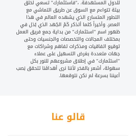
للدول المستهدفة. ،"فاستثمارك" تسعي لخلق
بيئة تتواءم مع السوق عن طريق التماشي مع
التطور المتسارع الذي يشهده العالم في هذا
العصر. وأخيراً كلما أتذكر كَمْ الجُهد الذي بُذل في
ظهور اسم "استثمارك" من بداية جمع فريق العمل
بمختلف المجالات والتخصصات والجنسيات وحتى
توقيع اتفاقيات ومذكرات تفاهم وشراكات مع
جهات متعددة بغرض التسهيل على عملاء
"استثمارك" في إطلاق مشروعهم للنور بكل
سهولة، أشعر بالفخر لأننا نرى أهدافَنا تتحقق نِصب
أعيننا بسرعة لم نكن نتوقعها.
قالو عنا