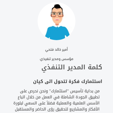
أمير خالد فتحي
مؤسس ومدير تنفيذي
كلمة المدير التنفذي
استثمارك فكرة تتحول الى كيان
من بداية تأسيس "استثمارك" ونحن نحرص على
تطبيق الجودة الشاملة في العمل من خلال اتباع
الأسس العلمية والعملية فضلاً على السعي لبلورة
الأفكار والمشاريع لتحقيق رؤى الحاضر والمستقبل