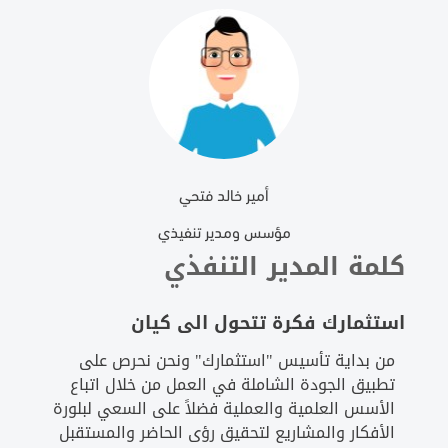
أمير خالد فتحي
مؤسس ومدير تنفيذي
كلمة المدير التنفذي
استثمارك فكرة تتحول الى كيان
من بداية تأسيس "استثمارك" ونحن نحرص على
تطبيق الجودة الشاملة في العمل من خلال اتباع
الأسس العلمية والعملية فضلاً على السعي لبلورة
الأفكار والمشاريع لتحقيق رؤى الحاضر والمستقبل