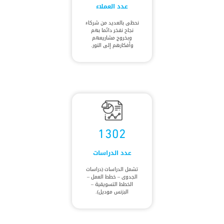
عدد العملاء
نحظى بالعديد من شركاء
نجاح نفخر دائما بهم
وبخروج مشاريعهم
وأفكارهم إلى النور.
1302
عدد الدراسات
تشمل الدراسات (دراسات
الجدوى – خطط العمل –
الخطط التسويقية –
البزنس موديل).