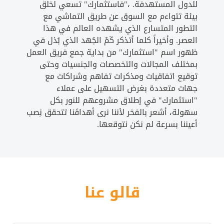
للدول المستهدفة. ،"فاستثمارك" تسعي لخلق
بيئة تتواءم مع السوق عن طريق التماشي مع
التطور المتسارع الذي يشهده العالم في هذا
العصر. وأخيراً كلما أتذكر كَمْ الجُهد الذي بُذل في
ظهور اسم "استثمارك" من بداية جمع فريق العمل
بمختلف المجالات والتخصصات والجنسيات وحتى
توقيع اتفاقيات ومذكرات تفاهم وشراكات مع
جهات متعددة بغرض التسهيل على عملاء
"استثمارك" في إطلاق مشروعهم للنور بكل
سهولة، أشعر بالفخر لأننا نرى أهدافَنا تتحقق نِصب
أعيننا بسرعة لم نكن نتوقعها.
قالو عنا