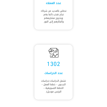
عدد العملاء
نحظى بالعديد من شركاء
نجاح نفخر دائما بهم
وبخروج مشاريعهم
وأفكارهم إلى النور.
1302
عدد الدراسات
تشمل الدراسات (دراسات
الجدوى – خطط العمل –
الخطط التسويقية –
البزنس موديل).