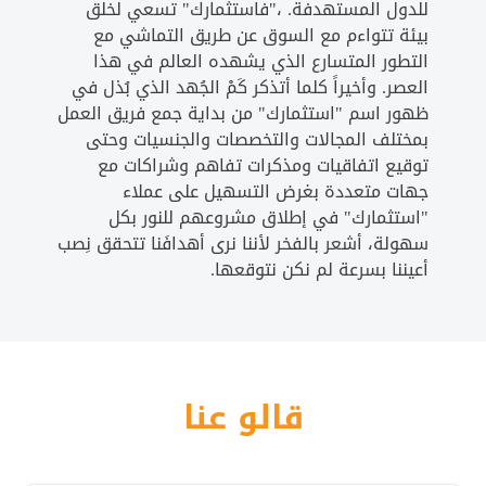
للدول المستهدفة. ،"فاستثمارك" تسعي لخلق
بيئة تتواءم مع السوق عن طريق التماشي مع
التطور المتسارع الذي يشهده العالم في هذا
العصر. وأخيراً كلما أتذكر كَمْ الجُهد الذي بُذل في
ظهور اسم "استثمارك" من بداية جمع فريق العمل
بمختلف المجالات والتخصصات والجنسيات وحتى
توقيع اتفاقيات ومذكرات تفاهم وشراكات مع
جهات متعددة بغرض التسهيل على عملاء
"استثمارك" في إطلاق مشروعهم للنور بكل
سهولة، أشعر بالفخر لأننا نرى أهدافَنا تتحقق نِصب
أعيننا بسرعة لم نكن نتوقعها.
قالو عنا