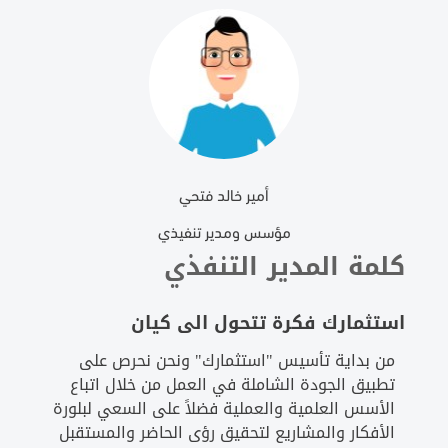
أمير خالد فتحي
مؤسس ومدير تنفيذي
كلمة المدير التنفذي
استثمارك فكرة تتحول الى كيان
من بداية تأسيس "استثمارك" ونحن نحرص على
تطبيق الجودة الشاملة في العمل من خلال اتباع
الأسس العلمية والعملية فضلاً على السعي لبلورة
الأفكار والمشاريع لتحقيق رؤى الحاضر والمستقبل