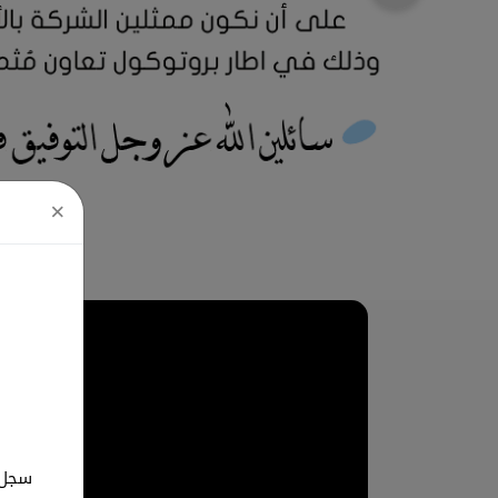
×
سجل ب