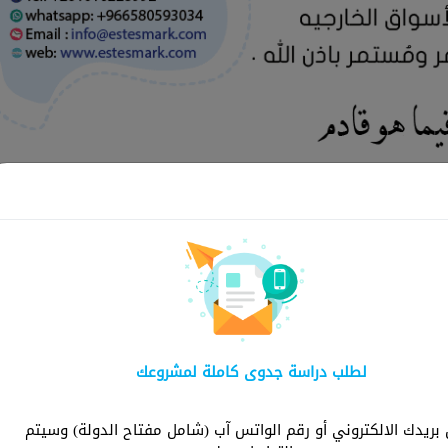
لماذا ش
لطلب دراسة جدوى كاملة لمشروعك
شركة استثمارك هي ا
توفر دراسات شاملة و
ريدك الالكتروني أو رقم الواتس آب (شامل مفتاح الدولة) وسيتم