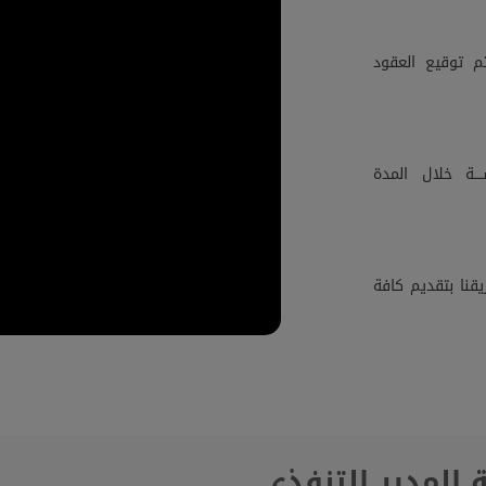
م توقيع العقود
ــة خلال المدة
قنا بتقديم كافة
 المدير التنفذي