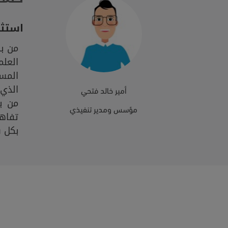
استثم
من ب
العلم
المس
الذي 
أمير خالد فتحي
من ب
مؤسس ومدير تنفيذي
تفاه
بكل س