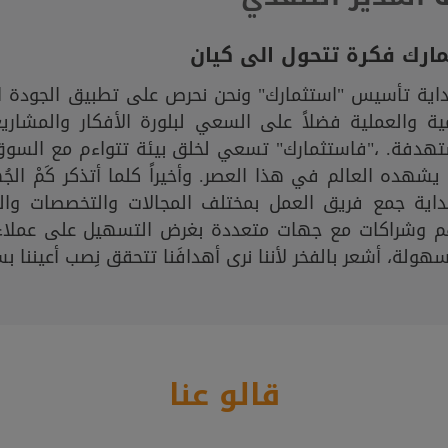
ارك فكرة تتحول الى كيان
داية تأسيس "استثمارك" ونحن نحرص على تطبيق الجودة ا
ية والعملية فضلاً على السعي لبلورة الأفكار والمشار
تهدفة. ،"فاستثمارك" تسعي لخلق بيئة تتواءم مع السوق
يشهده العالم في هذا العصر. وأخيراً كلما أتذكر كَمْ ال
داية جمع فريق العمل بمختلف المجالات والتخصصات وال
م وشراكات مع جهات متعددة بغرض التسهيل على عملاء 
هولة، أشعر بالفخر لأننا نرى أهدافَنا تتحقق نِصب أعيننا ب
قالو عنا