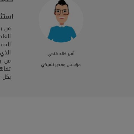
استثم
من ب
العلم
المس
الذي 
أمير خالد فتحي
من ب
مؤسس ومدير تنفيذي
تفاه
بكل س