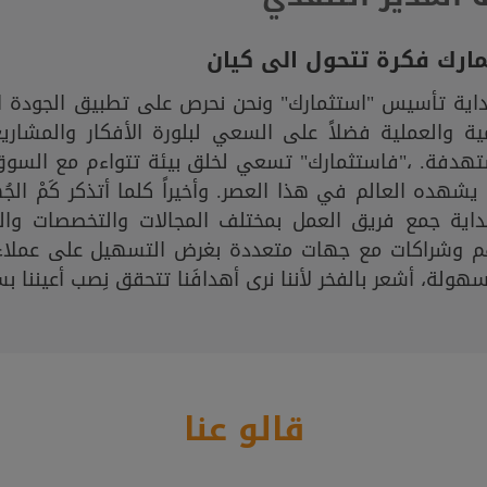
ارك فكرة تتحول الى كيان
داية تأسيس "استثمارك" ونحن نحرص على تطبيق الجودة ا
ية والعملية فضلاً على السعي لبلورة الأفكار والمشار
تهدفة. ،"فاستثمارك" تسعي لخلق بيئة تتواءم مع السوق
يشهده العالم في هذا العصر. وأخيراً كلما أتذكر كَمْ ال
داية جمع فريق العمل بمختلف المجالات والتخصصات وال
م وشراكات مع جهات متعددة بغرض التسهيل على عملاء 
هولة، أشعر بالفخر لأننا نرى أهدافَنا تتحقق نِصب أعيننا ب
قالو عنا