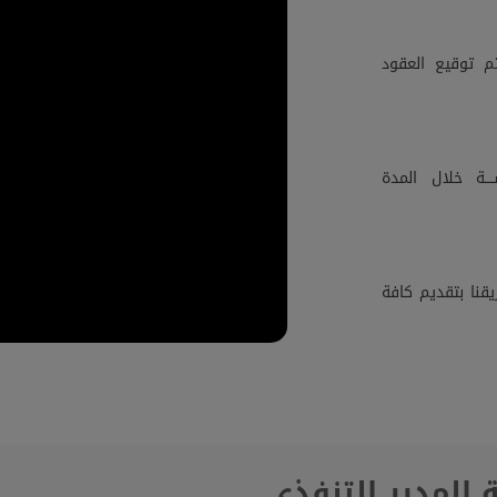
م توقيع العقود
ــة خلال المدة
قنا بتقديم كافة
 المدير التنفذي