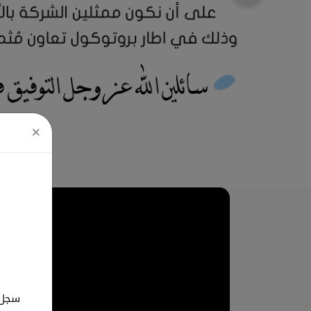
×
سجل ب