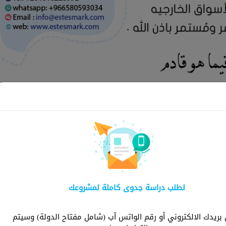
لماذا ش
لطلب دراسة جدوى كاملة لمشروعك
شركة استثمارك هي ا
توفر دراسات شاملة و
ريدك الالكتروني أو رقم الواتس آب (شامل مفتاح الدولة) وسيتم