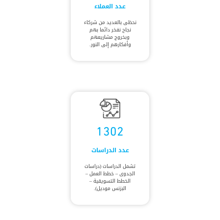
عدد العملاء
نحظى بالعديد من شركاء
نجاح نفخر دائما بهم
وبخروج مشاريعهم
وأفكارهم إلى النور.
1302
عدد الدراسات
تشمل الدراسات (دراسات
الجدوى – خطط العمل –
الخطط التسويقية –
البزنس موديل).