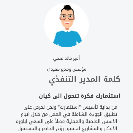
أمير خالد فتحي
مؤسس ومدير تنفيذي
كلمة المدير التنفذي
استثمارك فكرة تتحول الى كيان
من بداية تأسيس "استثمارك" ونحن نحرص على
تطبيق الجودة الشاملة في العمل من خلال اتباع
الأسس العلمية والعملية فضلاً على السعي لبلورة
الأفكار والمشاريع لتحقيق رؤى الحاضر والمستقبل