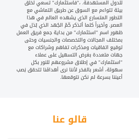
للدول المستهدفة. ،"فاستثمارك" تسعي لخلق
بيئة تتواءم مع السوق عن طريق التماشي مع
التطور المتسارع الذي يشهده العالم في هذا
العصر. وأخيراً كلما أتذكر كَمْ الجُهد الذي بُذل في
ظهور اسم "استثمارك" من بداية جمع فريق العمل
بمختلف المجالات والتخصصات والجنسيات وحتى
توقيع اتفاقيات ومذكرات تفاهم وشراكات مع
جهات متعددة بغرض التسهيل على عملاء
"استثمارك" في إطلاق مشروعهم للنور بكل
سهولة، أشعر بالفخر لأننا نرى أهدافَنا تتحقق نِصب
أعيننا بسرعة لم نكن نتوقعها.
قالو عنا