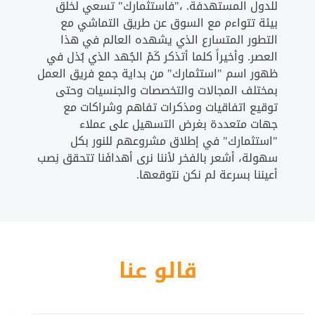
للدول المستهدفة. ،"فاستثمارك" تسعي لخلق
بيئة تتواءم مع السوق عن طريق التماشي مع
التطور المتسارع الذي يشهده العالم في هذا
العصر. وأخيراً كلما أتذكر كَمْ الجُهد الذي بُذل في
ظهور اسم "استثمارك" من بداية جمع فريق العمل
بمختلف المجالات والتخصصات والجنسيات وحتى
توقيع اتفاقيات ومذكرات تفاهم وشراكات مع
جهات متعددة بغرض التسهيل على عملاء
"استثمارك" في إطلاق مشروعهم للنور بكل
سهولة، أشعر بالفخر لأننا نرى أهدافَنا تتحقق نِصب
أعيننا بسرعة لم نكن نتوقعها.
قالو عنا