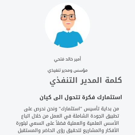
أمير خالد فتحي
مؤسس ومدير تنفيذي
كلمة المدير التنفذي
استثمارك فكرة تتحول الى كيان
من بداية تأسيس "استثمارك" ونحن نحرص على
تطبيق الجودة الشاملة في العمل من خلال اتباع
الأسس العلمية والعملية فضلاً على السعي لبلورة
الأفكار والمشاريع لتحقيق رؤى الحاضر والمستقبل