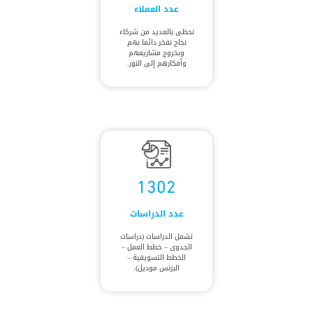
عدد العملاء
نحظى بالعديد من شركاء
نجاح نفخر دائما بهم
وبخروج مشاريعهم
وأفكارهم إلى النور.
1302
عدد الدراسات
تشمل الدراسات (دراسات
الجدوى – خطط العمل –
الخطط التسويقية –
البزنس موديل).