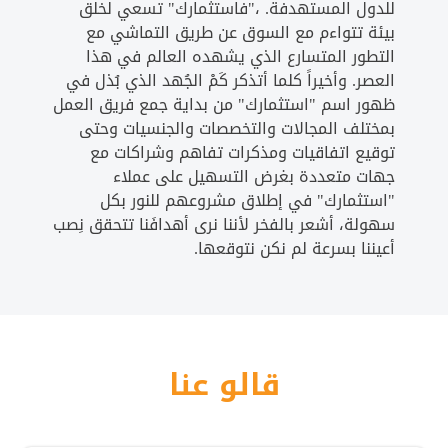
للدول المستهدفة. ،"فاستثمارك" تسعي لخلق
بيئة تتواءم مع السوق عن طريق التماشي مع
التطور المتسارع الذي يشهده العالم في هذا
العصر. وأخيراً كلما أتذكر كَمْ الجُهد الذي بُذل في
ظهور اسم "استثمارك" من بداية جمع فريق العمل
بمختلف المجالات والتخصصات والجنسيات وحتى
توقيع اتفاقيات ومذكرات تفاهم وشراكات مع
جهات متعددة بغرض التسهيل على عملاء
"استثمارك" في إطلاق مشروعهم للنور بكل
سهولة، أشعر بالفخر لأننا نرى أهدافَنا تتحقق نِصب
أعيننا بسرعة لم نكن نتوقعها.
قالو عنا