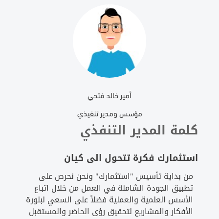
أمير خالد فتحي
مؤسس ومدير تنفيذي
كلمة المدير التنفذي
استثمارك فكرة تتحول الى كيان
من بداية تأسيس "استثمارك" ونحن نحرص على
تطبيق الجودة الشاملة في العمل من خلال اتباع
الأسس العلمية والعملية فضلاً على السعي لبلورة
الأفكار والمشاريع لتحقيق رؤى الحاضر والمستقبل