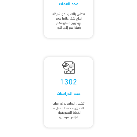
عدد العملاء
نحظى بالعديد من شركاء
نجاح نفخر دائما بهم
وبخروج مشاريعهم
وأفكارهم إلى النور.
1302
عدد الدراسات
تشمل الدراسات (دراسات
الجدوى – خطط العمل –
الخطط التسويقية –
البزنس موديل).