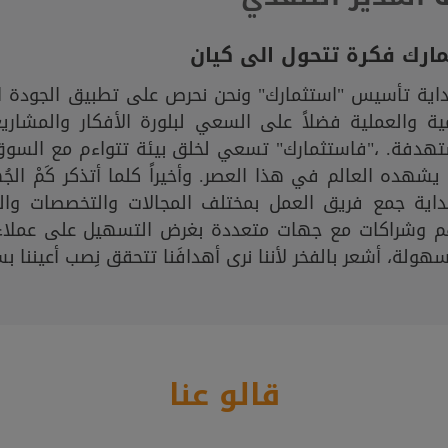
ارك فكرة تتحول الى كيان
داية تأسيس "استثمارك" ونحن نحرص على تطبيق الجودة ا
ية والعملية فضلاً على السعي لبلورة الأفكار والمشار
تهدفة. ،"فاستثمارك" تسعي لخلق بيئة تتواءم مع السوق
يشهده العالم في هذا العصر. وأخيراً كلما أتذكر كَمْ ال
داية جمع فريق العمل بمختلف المجالات والتخصصات وال
م وشراكات مع جهات متعددة بغرض التسهيل على عملاء 
هولة، أشعر بالفخر لأننا نرى أهدافَنا تتحقق نِصب أعيننا ب
قالو عنا