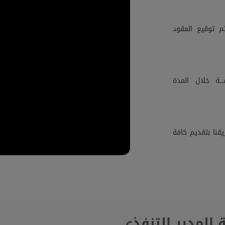
م توقيع العقود
ــة خلال المدة
قنا بتقديم كافة
 المدير التنفذي