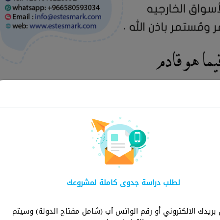
لماذا ش
لطلب دراسة جدوى كاملة لمشروعك
شركة استثمارك هي ا
توفر دراسات شاملة و
ريدك الالكتروني أو رقم الواتس آب (شامل مفتاح الدولة) وسيتم