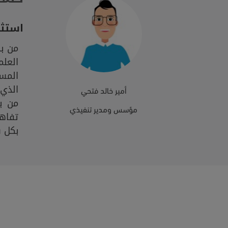
استثم
من ب
العلم
المس
الذي 
أمير خالد فتحي
من ب
مؤسس ومدير تنفيذي
تفاه
بكل س