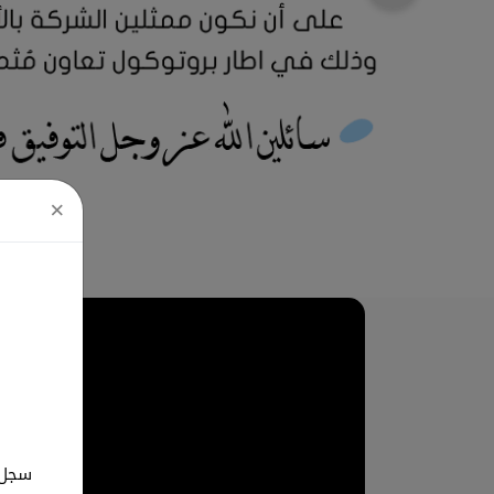
×
سجل ب