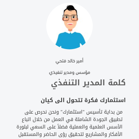
أمير خالد فتحي
مؤسس ومدير تنفيذي
كلمة المدير التنفذي
استثمارك فكرة تتحول الى كيان
من بداية تأسيس "استثمارك" ونحن نحرص على
تطبيق الجودة الشاملة في العمل من خلال اتباع
الأسس العلمية والعملية فضلاً على السعي لبلورة
الأفكار والمشاريع لتحقيق رؤى الحاضر والمستقبل