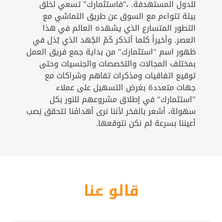
للدول المستهدفة. ،"فاستثمارك" تسعي لخلق
بيئة تتواءم مع السوق عن طريق التماشي مع
التطور المتسارع الذي يشهده العالم في هذا
العصر. وأخيراً كلما أتذكر كَمْ الجُهد الذي بُذل في
ظهور اسم "استثمارك" من بداية جمع فريق العمل
بمختلف المجالات والتخصصات والجنسيات وحتى
توقيع اتفاقيات ومذكرات تفاهم وشراكات مع
جهات متعددة بغرض التسهيل على عملاء
"استثمارك" في إطلاق مشروعهم للنور بكل
سهولة، أشعر بالفخر لأننا نرى أهدافَنا تتحقق نِصب
أعيننا بسرعة لم نكن نتوقعها.
قالو عنا