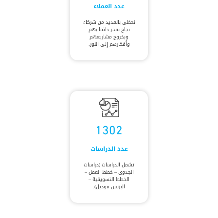
عدد العملاء
نحظى بالعديد من شركاء
نجاح نفخر دائما بهم
وبخروج مشاريعهم
وأفكارهم إلى النور.
1302
عدد الدراسات
تشمل الدراسات (دراسات
الجدوى – خطط العمل –
الخطط التسويقية –
البزنس موديل).