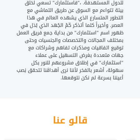
للدول المستهدفة. ،"فاستثمارك" تسعي لخلق
بيئة تتواءم مع السوق عن طريق التماشي مع
التطور المتسارع الذي يشهده العالم في هذا
العصر. وأخيراً كلما أتذكر كَمْ الجُهد الذي بُذل في
ظهور اسم "استثمارك" من بداية جمع فريق العمل
بمختلف المجالات والتخصصات والجنسيات وحتى
توقيع اتفاقيات ومذكرات تفاهم وشراكات مع
جهات متعددة بغرض التسهيل على عملاء
"استثمارك" في إطلاق مشروعهم للنور بكل
سهولة، أشعر بالفخر لأننا نرى أهدافَنا تتحقق نِصب
أعيننا بسرعة لم نكن نتوقعها.
قالو عنا