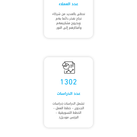
عدد العملاء
نحظى بالعديد من شركاء
نجاح نفخر دائما بهم
وبخروج مشاريعهم
وأفكارهم إلى النور.
1302
عدد الدراسات
تشمل الدراسات (دراسات
الجدوى – خطط العمل –
الخطط التسويقية –
البزنس موديل).