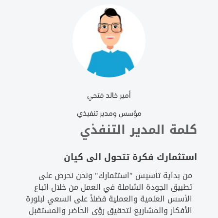
أمير خالد فتحي
مؤسس ومدير تنفيذي
كلمة المدير التنفذي
استثمارك فكرة تتحول الى كيان
من بداية تأسيس "استثمارك" ونحن نحرص على
تطبيق الجودة الشاملة في العمل من خلال اتباع
الأسس العلمية والعملية فضلاً على السعي لبلورة
الأفكار والمشاريع لتحقيق رؤى الحاضر والمستقبل