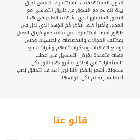
للدول المستهدفة. ،"فاستثمارك" تسعي لخلق
بيئة تتواءم مع السوق عن طريق التماشي مع
التطور المتسارع الذي يشهده العالم في هذا
العصر. وأخيراً كلما أتذكر كَمْ الجُهد الذي بُذل في
ظهور اسم "استثمارك" من بداية جمع فريق العمل
بمختلف المجالات والتخصصات والجنسيات وحتى
توقيع اتفاقيات ومذكرات تفاهم وشراكات مع
جهات متعددة بغرض التسهيل على عملاء
"استثمارك" في إطلاق مشروعهم للنور بكل
سهولة، أشعر بالفخر لأننا نرى أهدافَنا تتحقق نِصب
أعيننا بسرعة لم نكن نتوقعها.
قالو عنا