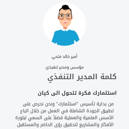
أمير خالد فتحي
مؤسس ومدير تنفيذي
كلمة المدير التنفذي
استثمارك فكرة تتحول الى كيان
من بداية تأسيس "استثمارك" ونحن نحرص على
تطبيق الجودة الشاملة في العمل من خلال اتباع
الأسس العلمية والعملية فضلاً على السعي لبلورة
الأفكار والمشاريع لتحقيق رؤى الحاضر والمستقبل