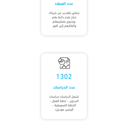
عدد العملاء
نحظى بالعديد من شركاء
نجاح نفخر دائما بهم
وبخروج مشاريعهم
وأفكارهم إلى النور.
1302
عدد الدراسات
تشمل الدراسات (دراسات
الجدوى – خطط العمل –
الخطط التسويقية –
البزنس موديل).