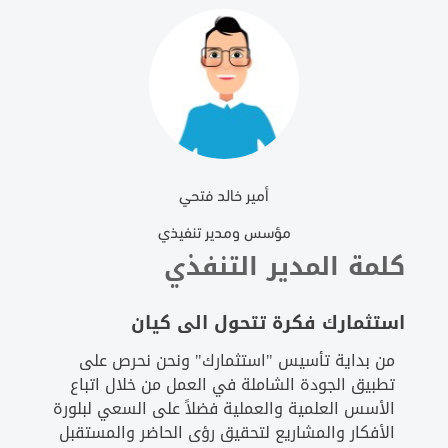
أمير خالد فتحي
مؤسس ومدير تنفيذي
كلمة المدير التنفذي
استثمارك فكرة تتحول الى كيان
من بداية تأسيس "استثمارك" ونحن نحرص على
تطبيق الجودة الشاملة في العمل من خلال اتباع
الأسس العلمية والعملية فضلاً على السعي لبلورة
الأفكار والمشاريع لتحقيق رؤى الحاضر والمستقبل