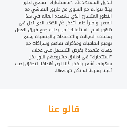
للدول المستهدفة. ،"فاستثمارك" تسعي لخلق
بيئة تتواءم مع السوق عن طريق التماشي مع
التطور المتسارع الذي يشهده العالم في هذا
العصر. وأخيراً كلما أتذكر كَمْ الجُهد الذي بُذل في
ظهور اسم "استثمارك" من بداية جمع فريق العمل
بمختلف المجالات والتخصصات والجنسيات وحتى
توقيع اتفاقيات ومذكرات تفاهم وشراكات مع
جهات متعددة بغرض التسهيل على عملاء
"استثمارك" في إطلاق مشروعهم للنور بكل
سهولة، أشعر بالفخر لأننا نرى أهدافَنا تتحقق نِصب
أعيننا بسرعة لم نكن نتوقعها.
قالو عنا