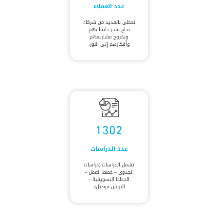
عدد العملاء
نحظى بالعديد من شركاء
نجاح نفخر دائما بهم
وبخروج مشاريعهم
وأفكارهم إلى النور.
1302
عدد الدراسات
تشمل الدراسات (دراسات
الجدوى – خطط العمل –
الخطط التسويقية –
البزنس موديل).