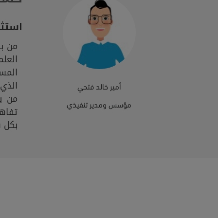
استثم
من ب
العلم
المس
الذي 
أمير خالد فتحي
من ب
مؤسس ومدير تنفيذي
تفاه
بكل س