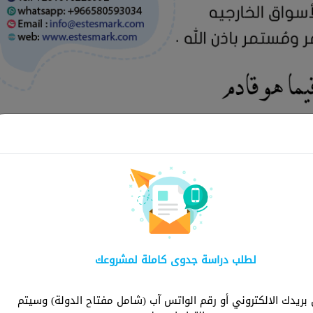
لماذا ش
لطلب دراسة جدوى كاملة لمشروعك
شركة استثمارك هي ا
توفر دراسات شاملة و
ريدك الالكتروني أو رقم الواتس آب (شامل مفتاح الدولة) وسيتم