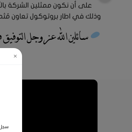
×
سجل ب