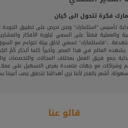
ارك فكرة تتحول الى كيان
داية تأسيس "استثمارك" ونحن نحرص على تطبيق الجودة ا
ية والعملية فضلاً على السعي لبلورة الأفكار والمشار
تهدفة. ،"فاستثمارك" تسعي لخلق بيئة تتواءم مع السوق
يشهده العالم في هذا العصر. وأخيراً كلما أتذكر كَمْ ال
داية جمع فريق العمل بمختلف المجالات والتخصصات وال
م وشراكات مع جهات متعددة بغرض التسهيل على عملاء 
هولة، أشعر بالفخر لأننا نرى أهدافَنا تتحقق نِصب أعيننا ب
قالو عنا