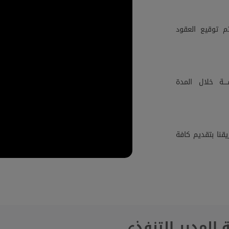
م توقيع العقود
ــة خلال المدة
قنا بتقديم كافة
 المدير التنفذي