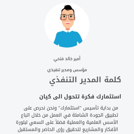
أمير خالد فتحي
مؤسس ومدير تنفيذي
كلمة المدير التنفذي
استثمارك فكرة تتحول الى كيان
من بداية تأسيس "استثمارك" ونحن نحرص على
تطبيق الجودة الشاملة في العمل من خلال اتباع
الأسس العلمية والعملية فضلاً على السعي لبلورة
الأفكار والمشاريع لتحقيق رؤى الحاضر والمستقبل