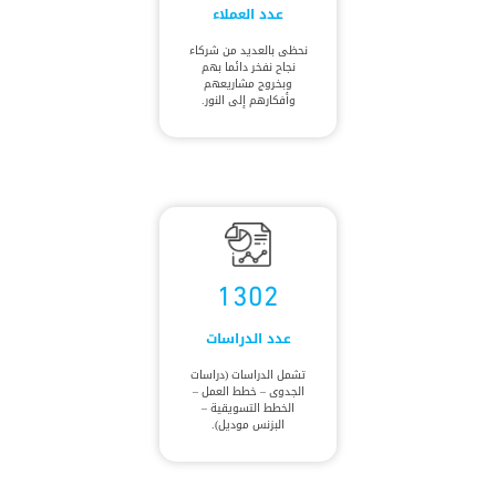
عدد العملاء
نحظى بالعديد من شركاء
نجاح نفخر دائما بهم
وبخروج مشاريعهم
وأفكارهم إلى النور.
1302
عدد الدراسات
تشمل الدراسات (دراسات
الجدوى – خطط العمل –
الخطط التسويقية –
البزنس موديل).