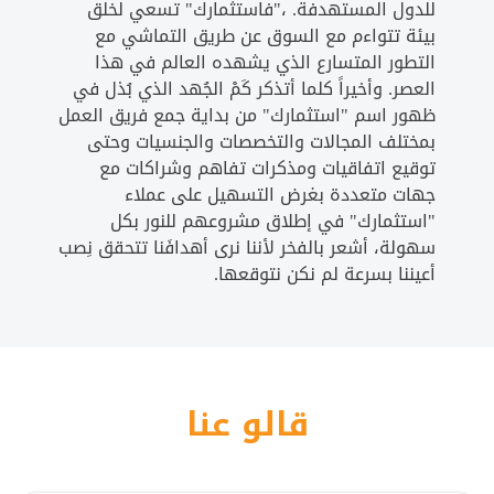
للدول المستهدفة. ،"فاستثمارك" تسعي لخلق
بيئة تتواءم مع السوق عن طريق التماشي مع
التطور المتسارع الذي يشهده العالم في هذا
العصر. وأخيراً كلما أتذكر كَمْ الجُهد الذي بُذل في
ظهور اسم "استثمارك" من بداية جمع فريق العمل
بمختلف المجالات والتخصصات والجنسيات وحتى
توقيع اتفاقيات ومذكرات تفاهم وشراكات مع
جهات متعددة بغرض التسهيل على عملاء
"استثمارك" في إطلاق مشروعهم للنور بكل
سهولة، أشعر بالفخر لأننا نرى أهدافَنا تتحقق نِصب
أعيننا بسرعة لم نكن نتوقعها.
قالو عنا