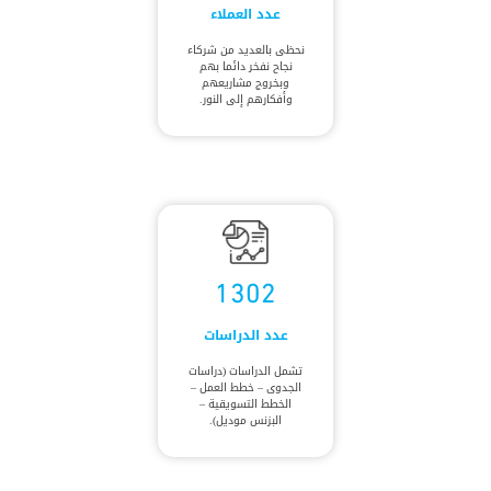
عدد العملاء
نحظى بالعديد من شركاء
نجاح نفخر دائما بهم
وبخروج مشاريعهم
وأفكارهم إلى النور.
1302
عدد الدراسات
تشمل الدراسات (دراسات
الجدوى – خطط العمل –
الخطط التسويقية –
البزنس موديل).