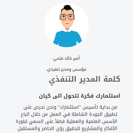
أمير خالد فتحي
مؤسس ومدير تنفيذي
كلمة المدير التنفذي
استثمارك فكرة تتحول الى كيان
من بداية تأسيس "استثمارك" ونحن نحرص على
تطبيق الجودة الشاملة في العمل من خلال اتباع
الأسس العلمية والعملية فضلاً على السعي لبلورة
الأفكار والمشاريع لتحقيق رؤى الحاضر والمستقبل