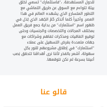
للدول المستهدفة. ،"فاستثمارك" تسعي لخلق
بيئة تتواءم مع السوق عن طريق التماشي مع
التطور المتسارع الذي يشهده العالم في هذا
العصر. وأخيراً كلما أتذكر كَمْ الجُهد الذي بُذل في
ظهور اسم "استثمارك" من بداية جمع فريق العمل
بمختلف المجالات والتخصصات والجنسيات وحتى
توقيع اتفاقيات ومذكرات تفاهم وشراكات مع
جهات متعددة بغرض التسهيل على عملاء
"استثمارك" في إطلاق مشروعهم للنور بكل
سهولة، أشعر بالفخر لأننا نرى أهدافَنا تتحقق نِصب
أعيننا بسرعة لم نكن نتوقعها.
قالو عنا