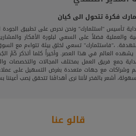
ارك فكرة تتحول الى كيان
داية تأسيس "استثمارك" ونحن نحرص على تطبيق الجودة ا
ية والعملية فضلاً على السعي لبلورة الأفكار والمشار
تهدفة. ،"فاستثمارك" تسعي لخلق بيئة تتواءم مع السوق
يشهده العالم في هذا العصر. وأخيراً كلما أتذكر كَمْ ال
داية جمع فريق العمل بمختلف المجالات والتخصصات وال
م وشراكات مع جهات متعددة بغرض التسهيل على عملاء 
هولة، أشعر بالفخر لأننا نرى أهدافَنا تتحقق نِصب أعيننا ب
قالو عنا