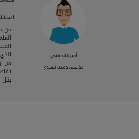
استثم
من ب
العلم
المس
الذي 
أمير خالد فتحي
من ب
مؤسس ومدير تنفيذي
تفاه
بكل س