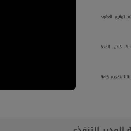
م توقيع العقود
ــة خلال المدة
قنا بتقديم كافة
 المدير التنفذي