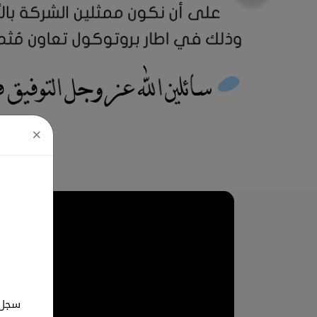
×
سجل ب