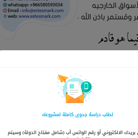
لماذا ش
لطلب دراسة جدوى كاملة لمشروعك
شركة استثمارك هي ا
توفر دراسات شاملة و
ريدك الالكتروني أو رقم الواتس آب (شامل مفتاح الدولة) وسيتم