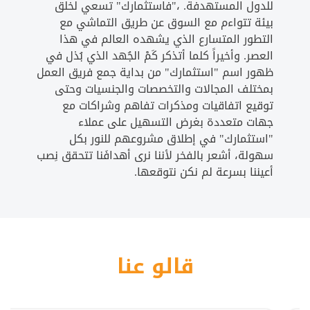
للدول المستهدفة. ،"فاستثمارك" تسعي لخلق
بيئة تتواءم مع السوق عن طريق التماشي مع
التطور المتسارع الذي يشهده العالم في هذا
العصر. وأخيراً كلما أتذكر كَمْ الجُهد الذي بُذل في
ظهور اسم "استثمارك" من بداية جمع فريق العمل
بمختلف المجالات والتخصصات والجنسيات وحتى
توقيع اتفاقيات ومذكرات تفاهم وشراكات مع
جهات متعددة بغرض التسهيل على عملاء
"استثمارك" في إطلاق مشروعهم للنور بكل
سهولة، أشعر بالفخر لأننا نرى أهدافَنا تتحقق نِصب
أعيننا بسرعة لم نكن نتوقعها.
قالو عنا