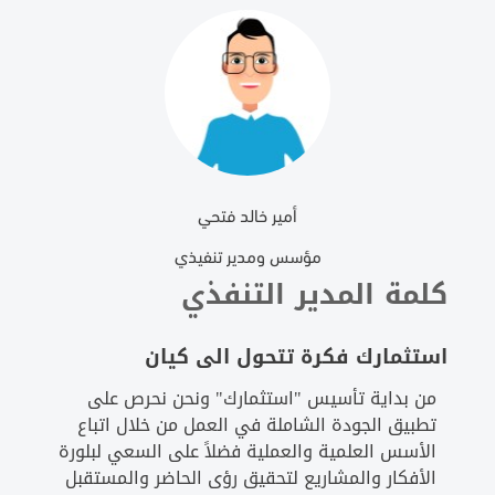
أمير خالد فتحي
مؤسس ومدير تنفيذي
كلمة المدير التنفذي
استثمارك فكرة تتحول الى كيان
من بداية تأسيس "استثمارك" ونحن نحرص على
تطبيق الجودة الشاملة في العمل من خلال اتباع
الأسس العلمية والعملية فضلاً على السعي لبلورة
الأفكار والمشاريع لتحقيق رؤى الحاضر والمستقبل