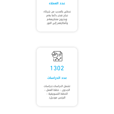
عدد العملاء
نحظى بالعديد من شركاء
نجاح نفخر دائما بهم
وبخروج مشاريعهم
وأفكارهم إلى النور.
1302
عدد الدراسات
تشمل الدراسات (دراسات
الجدوى – خطط العمل –
الخطط التسويقية –
البزنس موديل).