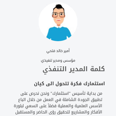
أمير خالد فتحي
مؤسس ومدير تنفيذي
كلمة المدير التنفذي
استثمارك فكرة تتحول الى كيان
من بداية تأسيس "استثمارك" ونحن نحرص على
تطبيق الجودة الشاملة في العمل من خلال اتباع
الأسس العلمية والعملية فضلاً على السعي لبلورة
الأفكار والمشاريع لتحقيق رؤى الحاضر والمستقبل