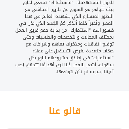
للدول المستهدفة. ،"فاستثمارك" تسعي لخلق
بيئة تتواءم مع السوق عن طريق التماشي مع
التطور المتسارع الذي يشهده العالم في هذا
العصر. وأخيراً كلما أتذكر كَمْ الجُهد الذي بُذل في
ظهور اسم "استثمارك" من بداية جمع فريق العمل
بمختلف المجالات والتخصصات والجنسيات وحتى
توقيع اتفاقيات ومذكرات تفاهم وشراكات مع
جهات متعددة بغرض التسهيل على عملاء
"استثمارك" في إطلاق مشروعهم للنور بكل
سهولة، أشعر بالفخر لأننا نرى أهدافَنا تتحقق نِصب
أعيننا بسرعة لم نكن نتوقعها.
قالو عنا