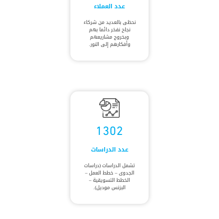
عدد العملاء
نحظى بالعديد من شركاء
نجاح نفخر دائما بهم
وبخروج مشاريعهم
وأفكارهم إلى النور.
1302
عدد الدراسات
تشمل الدراسات (دراسات
الجدوى – خطط العمل –
الخطط التسويقية –
البزنس موديل).