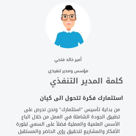
أمير خالد فتحي
مؤسس ومدير تنفيذي
كلمة المدير التنفذي
استثمارك فكرة تتحول الى كيان
من بداية تأسيس "استثمارك" ونحن نحرص على
تطبيق الجودة الشاملة في العمل من خلال اتباع
الأسس العلمية والعملية فضلاً على السعي لبلورة
الأفكار والمشاريع لتحقيق رؤى الحاضر والمستقبل