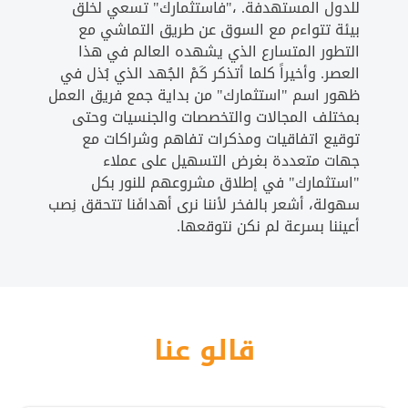
للدول المستهدفة. ،"فاستثمارك" تسعي لخلق
بيئة تتواءم مع السوق عن طريق التماشي مع
التطور المتسارع الذي يشهده العالم في هذا
العصر. وأخيراً كلما أتذكر كَمْ الجُهد الذي بُذل في
ظهور اسم "استثمارك" من بداية جمع فريق العمل
بمختلف المجالات والتخصصات والجنسيات وحتى
توقيع اتفاقيات ومذكرات تفاهم وشراكات مع
جهات متعددة بغرض التسهيل على عملاء
"استثمارك" في إطلاق مشروعهم للنور بكل
سهولة، أشعر بالفخر لأننا نرى أهدافَنا تتحقق نِصب
أعيننا بسرعة لم نكن نتوقعها.
قالو عنا