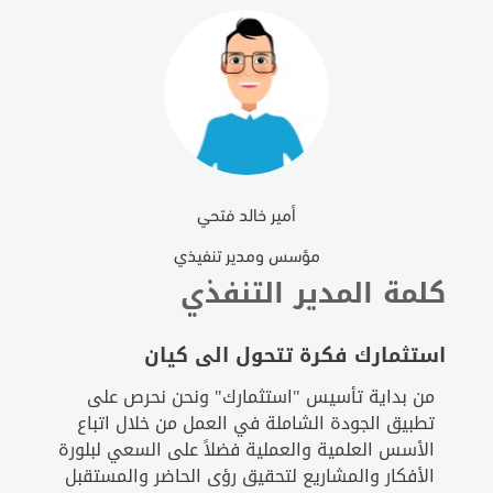
أمير خالد فتحي
مؤسس ومدير تنفيذي
كلمة المدير التنفذي
استثمارك فكرة تتحول الى كيان
من بداية تأسيس "استثمارك" ونحن نحرص على
تطبيق الجودة الشاملة في العمل من خلال اتباع
الأسس العلمية والعملية فضلاً على السعي لبلورة
الأفكار والمشاريع لتحقيق رؤى الحاضر والمستقبل