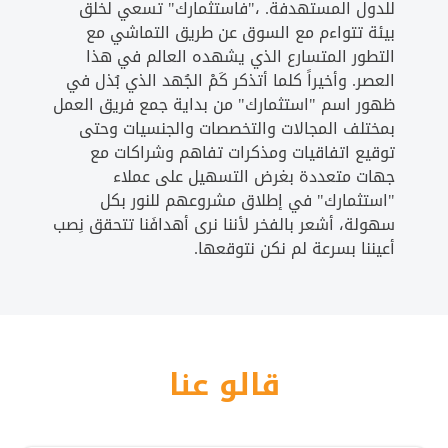
للدول المستهدفة. ،"فاستثمارك" تسعي لخلق
بيئة تتواءم مع السوق عن طريق التماشي مع
التطور المتسارع الذي يشهده العالم في هذا
العصر. وأخيراً كلما أتذكر كَمْ الجُهد الذي بُذل في
ظهور اسم "استثمارك" من بداية جمع فريق العمل
بمختلف المجالات والتخصصات والجنسيات وحتى
توقيع اتفاقيات ومذكرات تفاهم وشراكات مع
جهات متعددة بغرض التسهيل على عملاء
"استثمارك" في إطلاق مشروعهم للنور بكل
سهولة، أشعر بالفخر لأننا نرى أهدافَنا تتحقق نِصب
أعيننا بسرعة لم نكن نتوقعها.
قالو عنا