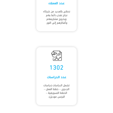
عدد العملاء
نحظى بالعديد من شركاء
نجاح نفخر دائما بهم
وبخروج مشاريعهم
وأفكارهم إلى النور.
1302
عدد الدراسات
تشمل الدراسات (دراسات
الجدوى – خطط العمل –
الخطط التسويقية –
البزنس موديل).