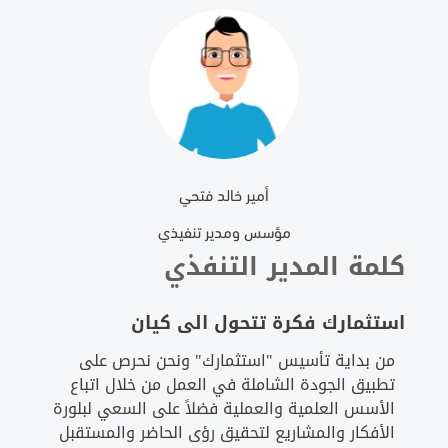
أمير خالد فتحي
مؤسس ومدير تنفيذي
كلمة المدير التنفذي
استثمارك فكرة تتحول الى كيان
من بداية تأسيس "استثمارك" ونحن نحرص على
تطبيق الجودة الشاملة في العمل من خلال اتباع
الأسس العلمية والعملية فضلاً على السعي لبلورة
الأفكار والمشاريع لتحقيق رؤى الحاضر والمستقبل