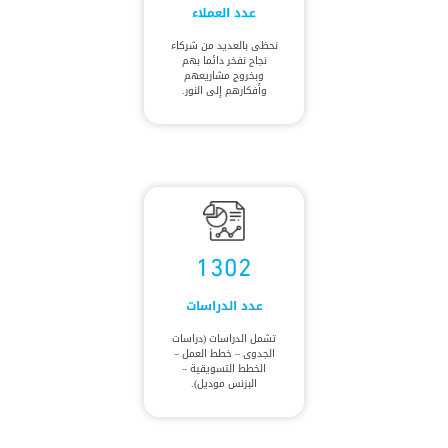
عدد العملاء
نحظى بالعديد من شركاء
نجاح نفخر دائما بهم
وبخروج مشاريعهم
وأفكارهم إلى النور.
1302
عدد الدراسات
تشمل الدراسات (دراسات
الجدوى – خطط العمل –
الخطط التسويقية –
البزنس موديل).