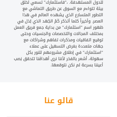
للدول المستهدفة. ،"فاستثمارك" تسعي لخلق
بيئة تتواءم مع السوق عن طريق التماشي مع
التطور المتسارع الذي يشهده العالم في هذا
العصر. وأخيراً كلما أتذكر كَمْ الجُهد الذي بُذل في
ظهور اسم "استثمارك" من بداية جمع فريق العمل
بمختلف المجالات والتخصصات والجنسيات وحتى
توقيع اتفاقيات ومذكرات تفاهم وشراكات مع
جهات متعددة بغرض التسهيل على عملاء
"استثمارك" في إطلاق مشروعهم للنور بكل
سهولة، أشعر بالفخر لأننا نرى أهدافَنا تتحقق نِصب
أعيننا بسرعة لم نكن نتوقعها.
قالو عنا