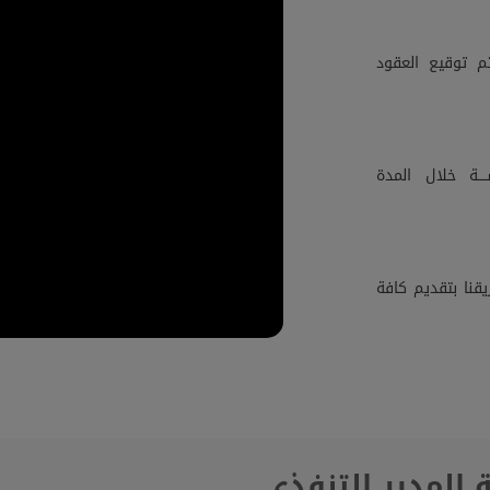
م توقيع العقود
ــة خلال المدة
قنا بتقديم كافة
 المدير التنفذي