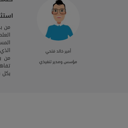
استثم
من ب
العلم
المس
الذي 
أمير خالد فتحي
من ب
مؤسس ومدير تنفيذي
تفاه
بكل س