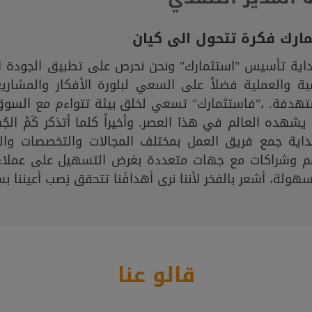
ارك فكرة تتحول الى كيان
داية تأسيس "استثمارك" ونحن نحرص على تطبيق الجودة ا
ية والعملية فضلاً على السعي لبلورة الأفكار والمشار
تهدفة. ،"فاستثمارك" تسعي لخلق بيئة تتواءم مع السوق
يشهده العالم في هذا العصر. وأخيراً كلما أتذكر كَمْ ال
داية جمع فريق العمل بمختلف المجالات والتخصصات وال
م وشراكات مع جهات متعددة بغرض التسهيل على عملاء 
هولة، أشعر بالفخر لأننا نرى أهدافَنا تتحقق نِصب أعيننا ب
قالو عنا