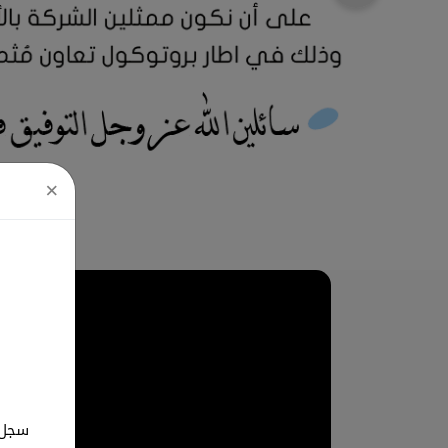
×
سجل ب