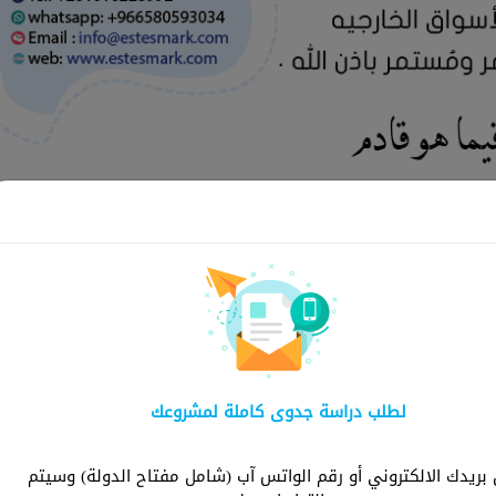
لماذا ش
لطلب دراسة جدوى كاملة لمشروعك
شركة استثمارك هي ا
توفر دراسات شاملة و
ريدك الالكتروني أو رقم الواتس آب (شامل مفتاح الدولة) وسيتم