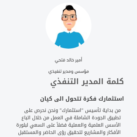
أمير خالد فتحي
مؤسس ومدير تنفيذي
كلمة المدير التنفذي
استثمارك فكرة تتحول الى كيان
من بداية تأسيس "استثمارك" ونحن نحرص على
تطبيق الجودة الشاملة في العمل من خلال اتباع
الأسس العلمية والعملية فضلاً على السعي لبلورة
الأفكار والمشاريع لتحقيق رؤى الحاضر والمستقبل