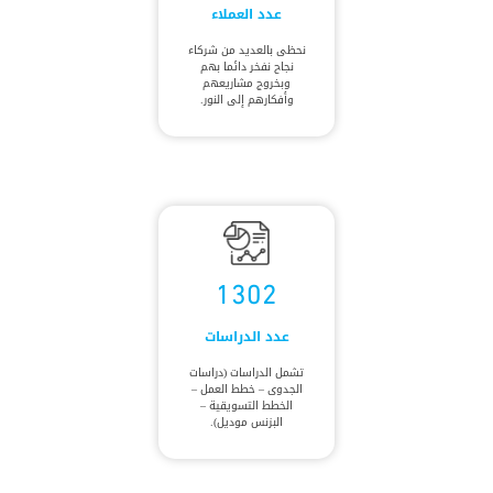
عدد العملاء
نحظى بالعديد من شركاء
نجاح نفخر دائما بهم
وبخروج مشاريعهم
وأفكارهم إلى النور.
1302
عدد الدراسات
تشمل الدراسات (دراسات
الجدوى – خطط العمل –
الخطط التسويقية –
البزنس موديل).