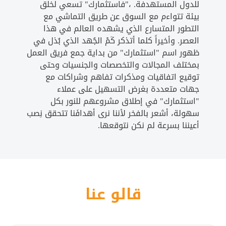
للدول المستهدفة. ،"فاستثمارك" تسعي لخلق
بيئة تتواءم مع السوق عن طريق التماشي مع
التطور المتسارع الذي يشهده العالم في هذا
العصر. وأخيراً كلما أتذكر كَمْ الجُهد الذي بُذل في
ظهور اسم "استثمارك" من بداية جمع فريق العمل
بمختلف المجالات والتخصصات والجنسيات وحتى
توقيع اتفاقيات ومذكرات تفاهم وشراكات مع
جهات متعددة بغرض التسهيل على عملاء
"استثمارك" في إطلاق مشروعهم للنور بكل
سهولة، أشعر بالفخر لأننا نرى أهدافَنا تتحقق نِصب
أعيننا بسرعة لم نكن نتوقعها.
قالو عنا