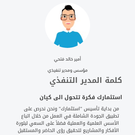
أمير خالد فتحي
مؤسس ومدير تنفيذي
كلمة المدير التنفذي
استثمارك فكرة تتحول الى كيان
من بداية تأسيس "استثمارك" ونحن نحرص على
تطبيق الجودة الشاملة في العمل من خلال اتباع
الأسس العلمية والعملية فضلاً على السعي لبلورة
الأفكار والمشاريع لتحقيق رؤى الحاضر والمستقبل