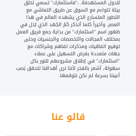
للدول المستهدفة. ،"فاستثمارك" تسعي لخلق
بيئة تتواءم مع السوق عن طريق التماشي مع
التطور المتسارع الذي يشهده العالم في هذا
العصر. وأخيراً كلما أتذكر كَمْ الجُهد الذي بُذل في
ظهور اسم "استثمارك" من بداية جمع فريق العمل
بمختلف المجالات والتخصصات والجنسيات وحتى
توقيع اتفاقيات ومذكرات تفاهم وشراكات مع
جهات متعددة بغرض التسهيل على عملاء
"استثمارك" في إطلاق مشروعهم للنور بكل
سهولة، أشعر بالفخر لأننا نرى أهدافَنا تتحقق نِصب
أعيننا بسرعة لم نكن نتوقعها.
قالو عنا