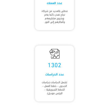
عدد العملاء
نحظى بالعديد من شركاء
نجاح نفخر دائما بهم
وبخروج مشاريعهم
وأفكارهم إلى النور.
1302
عدد الدراسات
تشمل الدراسات (دراسات
الجدوى – خطط العمل –
الخطط التسويقية –
البزنس موديل).