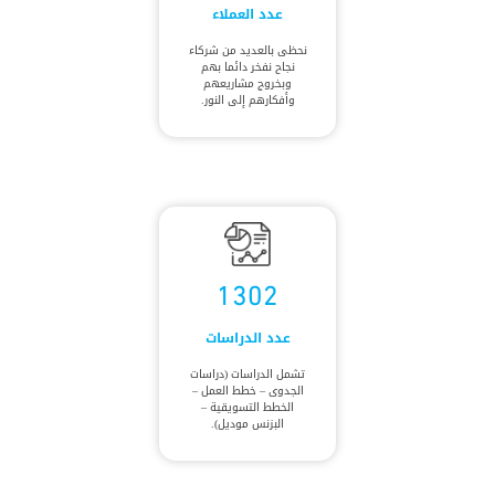
عدد العملاء
نحظى بالعديد من شركاء
نجاح نفخر دائما بهم
وبخروج مشاريعهم
وأفكارهم إلى النور.
1302
عدد الدراسات
تشمل الدراسات (دراسات
الجدوى – خطط العمل –
الخطط التسويقية –
البزنس موديل).