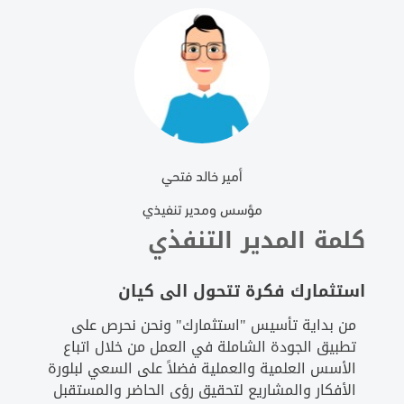
أمير خالد فتحي
مؤسس ومدير تنفيذي
كلمة المدير التنفذي
استثمارك فكرة تتحول الى كيان
من بداية تأسيس "استثمارك" ونحن نحرص على
تطبيق الجودة الشاملة في العمل من خلال اتباع
الأسس العلمية والعملية فضلاً على السعي لبلورة
الأفكار والمشاريع لتحقيق رؤى الحاضر والمستقبل