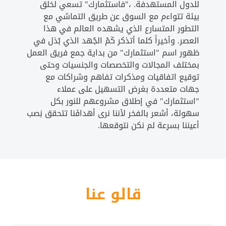
للدول المستهدفة. ،"فاستثمارك" تسعي لخلق
بيئة تتواءم مع السوق عن طريق التماشي مع
التطور المتسارع الذي يشهده العالم في هذا
العصر. وأخيراً كلما أتذكر كَمْ الجُهد الذي بُذل في
ظهور اسم "استثمارك" من بداية جمع فريق العمل
بمختلف المجالات والتخصصات والجنسيات وحتى
توقيع اتفاقيات ومذكرات تفاهم وشراكات مع
جهات متعددة بغرض التسهيل على عملاء
"استثمارك" في إطلاق مشروعهم للنور بكل
سهولة، أشعر بالفخر لأننا نرى أهدافَنا تتحقق نِصب
أعيننا بسرعة لم نكن نتوقعها.
قالو عنا