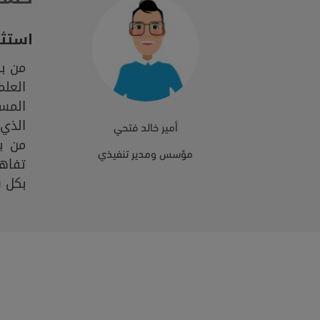
استثم
من ب
العلم
المس
الذي 
أمير خالد فتحي
من ب
مؤسس ومدير تنفيذي
تفاه
بكل س