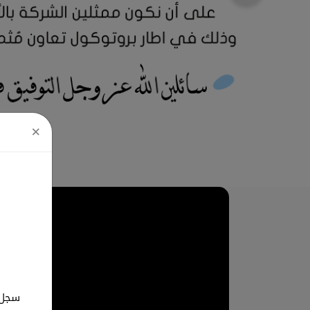
×
سجل ب