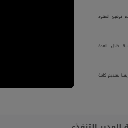
م توقيع العقود
ــة خلال المدة
قنا بتقديم كافة
 المدير التنفذي