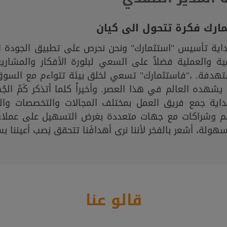
ارك فكرة تتحول الى كيان
داية تأسيس "استثمارك" ونحن نحرص على تطبيق الجودة ا
ية والعملية فضلاً على السعي لبلورة الأفكار والمشار
تهدفة. ،"فاستثمارك" تسعي لخلق بيئة تتواءم مع السوق
يشهده العالم في هذا العصر. وأخيراً كلما أتذكر كَمْ ال
داية جمع فريق العمل بمختلف المجالات والتخصصات وال
م وشراكات مع جهات متعددة بغرض التسهيل على عملاء 
هولة، أشعر بالفخر لأننا نرى أهدافَنا تتحقق نِصب أعيننا ب
قالو عنا