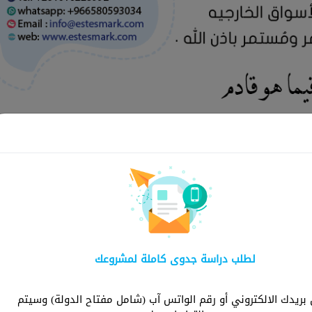
لماذا ش
لطلب دراسة جدوى كاملة لمشروعك
شركة استثمارك هي ا
توفر دراسات شاملة و
ريدك الالكتروني أو رقم الواتس آب (شامل مفتاح الدولة) وسيتم