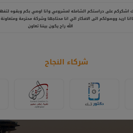
شركة متعاونة، انصح بالتعامل معها ، شكرا أستاذ أمير
شركاء النجاح