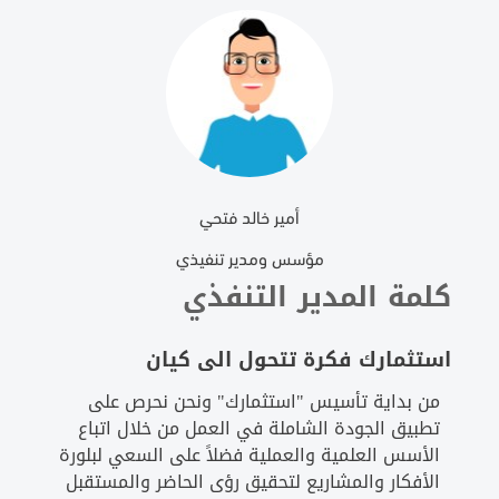
أمير خالد فتحي
مؤسس ومدير تنفيذي
كلمة المدير التنفذي
استثمارك فكرة تتحول الى كيان
من بداية تأسيس "استثمارك" ونحن نحرص على
تطبيق الجودة الشاملة في العمل من خلال اتباع
الأسس العلمية والعملية فضلاً على السعي لبلورة
الأفكار والمشاريع لتحقيق رؤى الحاضر والمستقبل