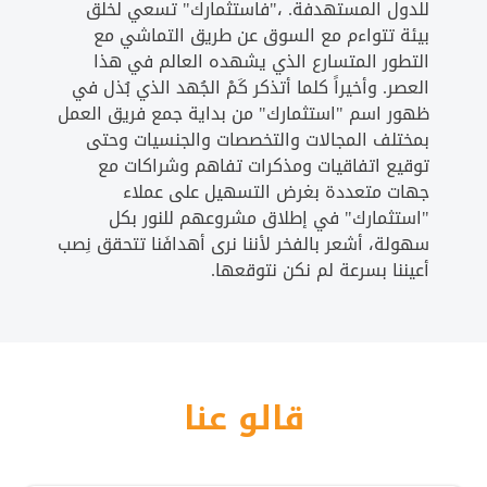
للدول المستهدفة. ،"فاستثمارك" تسعي لخلق
بيئة تتواءم مع السوق عن طريق التماشي مع
التطور المتسارع الذي يشهده العالم في هذا
العصر. وأخيراً كلما أتذكر كَمْ الجُهد الذي بُذل في
ظهور اسم "استثمارك" من بداية جمع فريق العمل
بمختلف المجالات والتخصصات والجنسيات وحتى
توقيع اتفاقيات ومذكرات تفاهم وشراكات مع
جهات متعددة بغرض التسهيل على عملاء
"استثمارك" في إطلاق مشروعهم للنور بكل
سهولة، أشعر بالفخر لأننا نرى أهدافَنا تتحقق نِصب
أعيننا بسرعة لم نكن نتوقعها.
قالو عنا