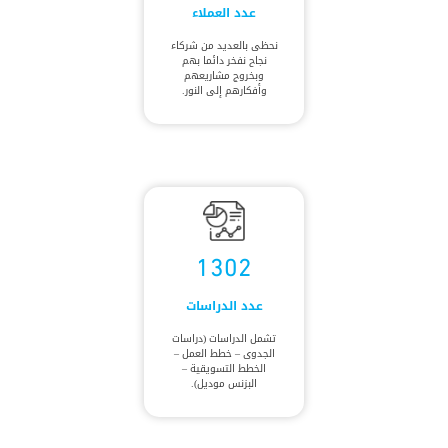
عدد العملاء
نحظى بالعديد من شركاء
نجاح نفخر دائما بهم
وبخروج مشاريعهم
وأفكارهم إلى النور.
1302
عدد الدراسات
تشمل الدراسات (دراسات
الجدوى – خطط العمل –
الخطط التسويقية –
البزنس موديل).