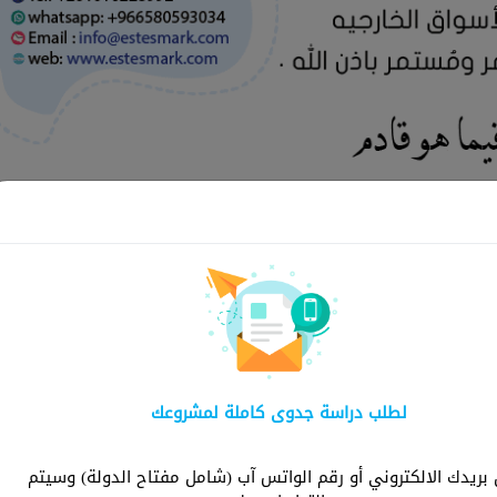
لماذا ش
لطلب دراسة جدوى كاملة لمشروعك
شركة استثمارك هي ا
توفر دراسات شاملة و
ريدك الالكتروني أو رقم الواتس آب (شامل مفتاح الدولة) وسيتم