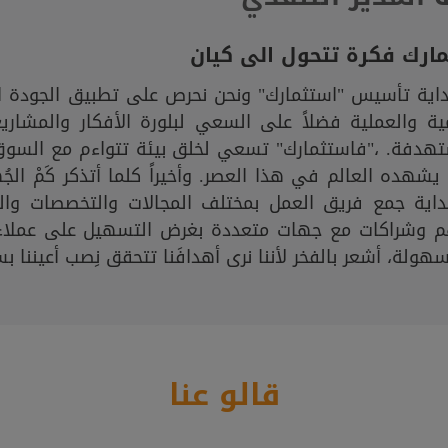
ارك فكرة تتحول الى كيان
داية تأسيس "استثمارك" ونحن نحرص على تطبيق الجودة ا
ية والعملية فضلاً على السعي لبلورة الأفكار والمشار
تهدفة. ،"فاستثمارك" تسعي لخلق بيئة تتواءم مع السوق
يشهده العالم في هذا العصر. وأخيراً كلما أتذكر كَمْ ال
داية جمع فريق العمل بمختلف المجالات والتخصصات وال
م وشراكات مع جهات متعددة بغرض التسهيل على عملاء 
هولة، أشعر بالفخر لأننا نرى أهدافَنا تتحقق نِصب أعيننا ب
قالو عنا