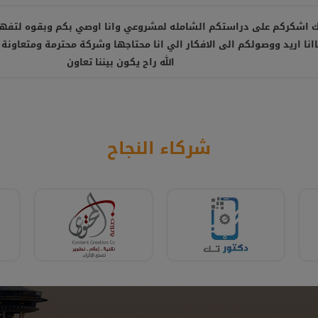
شركة متعاونة، انصح بالتعامل معها ، شكرا أستاذ أمير
شركاء النجاح