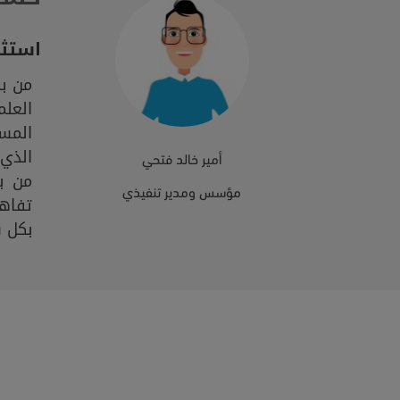
استثم
من ب
العلم
المس
الذي 
أمير خالد فتحي
من ب
مؤسس ومدير تنفيذي
تفاه
بكل س