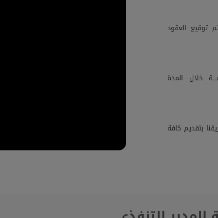
م توقيع العقود
ــة خلال المدة
قنا بتقديم كافة
 المدير التنفذي