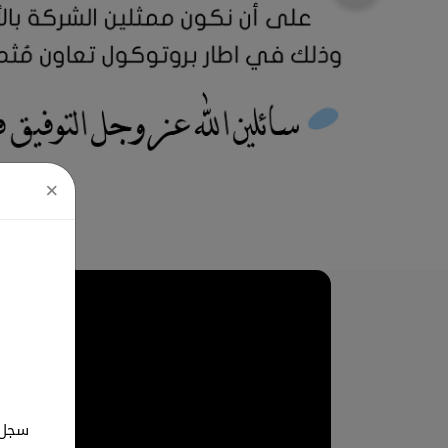
×
سجل ب