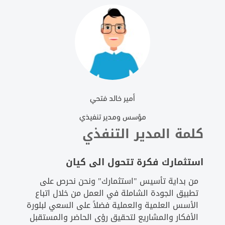
أمير خالد فتحي
مؤسس ومدير تنفيذي
كلمة المدير التنفذي
استثمارك فكرة تتحول الى كيان
من بداية تأسيس "استثمارك" ونحن نحرص على
تطبيق الجودة الشاملة في العمل من خلال اتباع
الأسس العلمية والعملية فضلاً على السعي لبلورة
الأفكار والمشاريع لتحقيق رؤى الحاضر والمستقبل