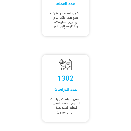
عدد العملاء
نحظى بالعديد من شركاء
نجاح نفخر دائما بهم
وبخروج مشاريعهم
وأفكارهم إلى النور.
1302
عدد الدراسات
تشمل الدراسات (دراسات
الجدوى – خطط العمل –
الخطط التسويقية –
البزنس موديل).