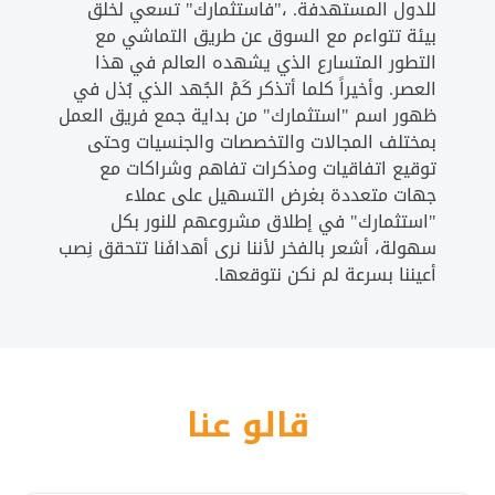
للدول المستهدفة. ،"فاستثمارك" تسعي لخلق
بيئة تتواءم مع السوق عن طريق التماشي مع
التطور المتسارع الذي يشهده العالم في هذا
العصر. وأخيراً كلما أتذكر كَمْ الجُهد الذي بُذل في
ظهور اسم "استثمارك" من بداية جمع فريق العمل
بمختلف المجالات والتخصصات والجنسيات وحتى
توقيع اتفاقيات ومذكرات تفاهم وشراكات مع
جهات متعددة بغرض التسهيل على عملاء
"استثمارك" في إطلاق مشروعهم للنور بكل
سهولة، أشعر بالفخر لأننا نرى أهدافَنا تتحقق نِصب
أعيننا بسرعة لم نكن نتوقعها.
قالو عنا