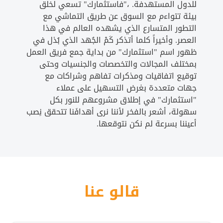
للدول المستهدفة. ،"فاستثمارك" تسعي لخلق
بيئة تتواءم مع السوق عن طريق التماشي مع
التطور المتسارع الذي يشهده العالم في هذا
العصر. وأخيراً كلما أتذكر كَمْ الجُهد الذي بُذل في
ظهور اسم "استثمارك" من بداية جمع فريق العمل
بمختلف المجالات والتخصصات والجنسيات وحتى
توقيع اتفاقيات ومذكرات تفاهم وشراكات مع
جهات متعددة بغرض التسهيل على عملاء
"استثمارك" في إطلاق مشروعهم للنور بكل
سهولة، أشعر بالفخر لأننا نرى أهدافَنا تتحقق نِصب
أعيننا بسرعة لم نكن نتوقعها.
قالو عنا