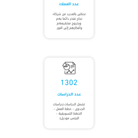
عدد العملاء
نحظى بالعديد من شركاء
نجاح نفخر دائما بهم
وبخروج مشاريعهم
وأفكارهم إلى النور.
1302
عدد الدراسات
تشمل الدراسات (دراسات
الجدوى – خطط العمل –
الخطط التسويقية –
البزنس موديل).